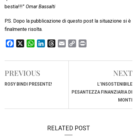
bestia!!!”
Omar Bassalti
P.S. Dopo la pubblicazione di questo post la situazione si è
finalmente risolta.
F
X
W
L
T
E
C
P
a
h
i
h
m
o
r
c
a
n
r
a
p
i
e
t
k
e
i
y
n
PREVIOUS
NEXT
b
s
e
a
l
L
t
o
A
d
d
i
ROSY BINDI PRESENTE!
L’INSOSTENIBILE
o
p
I
s
n
PESANTEZZA FINANZIARIA DI
k
p
n
k
MONTI
RELATED POST