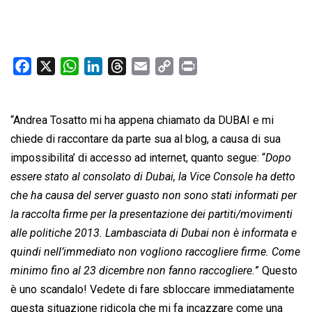
F
X
W
L
T
E
C
P
a
h
i
h
m
o
r
c
a
n
r
a
p
i
“Andrea Tosatto mi ha appena chiamato da DUBAI e mi
e
t
k
e
i
y
n
b
s
e
a
l
L
t
chiede di raccontare da parte sua al blog, a causa di sua
o
A
d
d
i
impossibilita’ di accesso ad internet, quanto segue: “
Dopo
o
p
I
s
n
essere stato al consolato di Dubai, la Vice Console ha detto
k
p
n
k
che ha causa del server guasto non sono stati informati per
la raccolta firme per la presentazione dei partiti/movimenti
alle politiche 2013. Lambasciata di Dubai non è informata e
quindi nell’immediato non vogliono raccogliere firme. Come
minimo fino al 23 dicembre non fanno raccogliere.
” Questo
è uno scandalo! Vedete di fare sbloccare immediatamente
questa situazione ridicola che mi fa incazzare come una