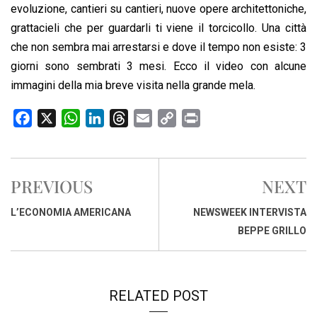
o
p
I
s
n
evoluzione, cantieri su cantieri, nuove opere architettoniche,
k
p
n
k
grattacieli che per guardarli ti viene il torcicollo. Una città
che non sembra mai arrestarsi e dove il tempo non esiste: 3
giorni sono sembrati 3 mesi. Ecco il video con alcune
immagini della mia breve visita nella grande mela.
F
X
W
L
T
E
C
P
a
h
i
h
m
o
r
c
a
n
r
a
p
i
e
t
k
e
i
y
n
PREVIOUS
NEXT
b
s
e
a
l
L
t
o
A
d
d
i
L’ECONOMIA AMERICANA
NEWSWEEK INTERVISTA
o
p
I
s
n
BEPPE GRILLO
k
p
n
k
RELATED POST