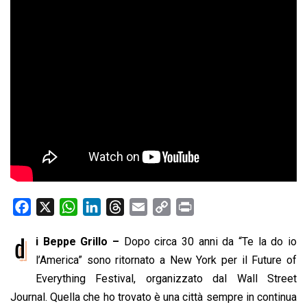
F
X
W
L
T
E
C
P
a
h
i
h
m
o
r
d
i Beppe Grillo –
Dopo circa 30 anni da “Te la do io
c
a
n
r
a
p
i
e
l’America” sono ritornato a New York per il Future of
t
k
e
i
y
n
b
s
e
a
l
L
t
Everything Festival, organizzato dal Wall Street
o
A
d
d
i
Journal. Quella che ho trovato è una città sempre in continua