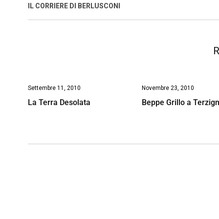
o
A
d
d
i
IL CORRIERE DI BERLUSCONI
o
p
I
s
n
k
p
n
k
R
Settembre 11, 2010
Novembre 23, 2010
La Terra Desolata
Beppe Grillo a Terzig