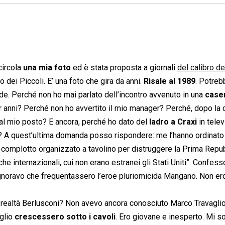
circola
una mia foto
ed è stata proposta a giornali
del calibro de
no dei Piccoli. E’ una foto che gira da anni.
Risale al 1989
. Potreb
nde. Perché non ho mai parlato dell’incontro avvenuto in una
case
 anni? Perché non ho avvertito il mio manager? Perché, dopo la c
 al mio posto? E ancora, perché ho dato del
ladro a Craxi
in telev
are? A quest’ultima domanda posso rispondere: me l’hanno ordinato
Un complotto organizzato a tavolino per distruggere la Prima Repu
 internazionali, cui non erano estranei gli Stati Uniti”. Confess
ignoravo che frequentassero l’eroe pluriomicida Mangano. Non ero
realtà Berlusconi? Non avevo ancora conosciuto Marco Travaglio 
iglio
crescessero sotto i cavoli
. Ero giovane e inesperto. Mi s