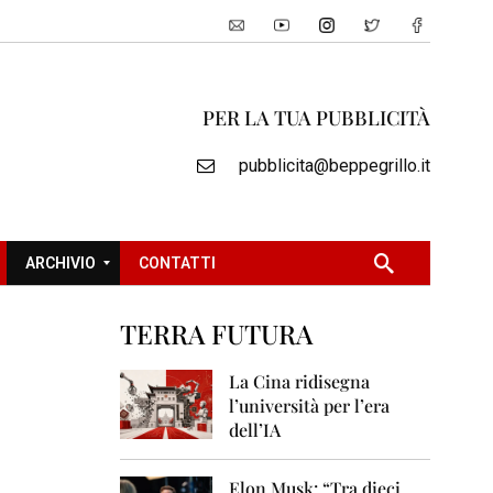
PER LA TUA PUBBLICITÀ
pubblicita@beppegrillo.it
ARCHIVIO
CONTATTI
TERRA FUTURA
2
0
La Cina ridisegna
0
l’università per l’era
5
dell’IA
2
0
Elon Musk: “Tra dieci