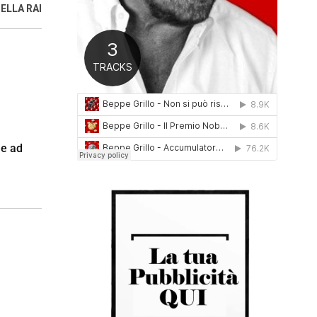
ELLA RAI
0
1
6
ne ad