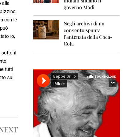
indiani sfidano il
0
 alla
1
governo Modi
1
 pizzino
va con le
Negli archivi di un
2
 può
0
convento spunta
1
itato io,
l’antenata della Coca-
2
Cola
2
sotto il
0
onto
1
3
e tutti
sto sul
2
0
1
4
2
0
1
5
NEXT
2