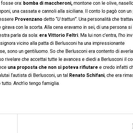
e fosse ora:
bomba di maccheroni,
montone con le olive, nasello
mponi, una cassata e cannoli alla siciliana. Il conto lo pagò con un
o essere
Provenzano
detto “
U tratturi
“. Una personalità che tratta
 girava con la scorta. Alla cena eravamo in sei, di una persona si
estra parla da sola:
era Vittorio Feltri
. Ma lui non c’entra, l’ho inv
La signora vicino alla patta di Berlusconi ha una impressionante
e, sono un gentiluomo. So che Berlusconi era contento di averla 
sso rivelare che accettai tutte le avances e diedi a Berlusconi il c
fece
una proposta che non si poteva rifiutare
e credo infatti ch
ai l’autista di Berlusconi, un tal
Renato Schifani
, che era rima
tutto. Anch’io tengo famiglia.