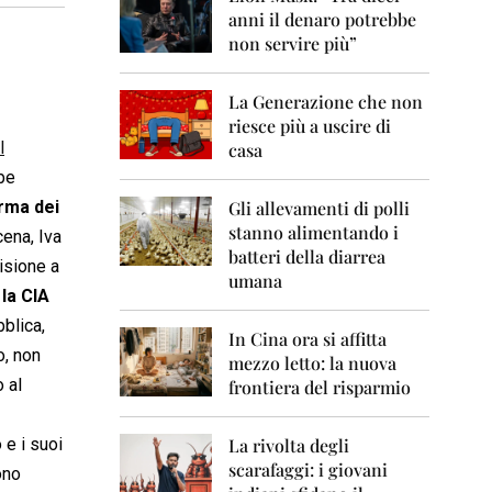
0
anni il denaro potrebbe
6
non servire più”
2
0
La Generazione che non
0
7
riesce più a uscire di
l
casa
2
be
0
0
rma dei
Gli allevamenti di polli
8
stanno alimentando i
ena, Iva
batteri della diarrea
isione a
2
umana
0
la CIA
0
bblica,
9
In Cina ora si affitta
o, non
mezzo letto: la nuova
2
 al
frontiera del risparmio
0
1
0
e i suoi
La rivolta degli
scarafaggi: i giovani
2
ono