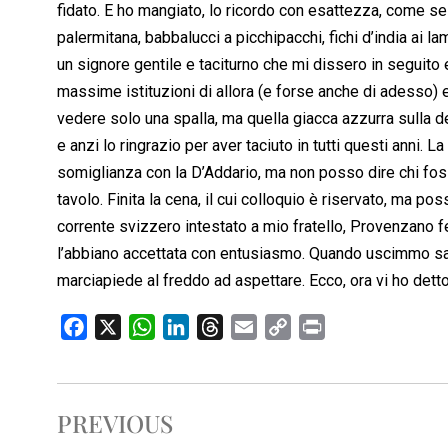
fidato. E ho mangiato, lo ricordo con esattezza, come s
palermitana, babbalucci a picchipacchi, fichi d’india ai la
un signore gentile e taciturno che mi dissero in seguit
massime istituzioni di allora (e forse anche di adesso) e
vedere solo una spalla, ma quella giacca azzurra sulla d
e anzi lo ringrazio per aver taciuto in tutti questi anni. 
somiglianza con la D’Addario, ma non posso dire chi foss
tavolo. Finita la cena, il cui colloquio è riservato, ma po
corrente svizzero intestato a mio fratello, Provenzano 
l’abbiano accettata con entusiasmo. Quando uscimmo salut
marciapiede al freddo ad aspettare. Ecco, ora vi ho detto 
F
X
W
L
T
E
C
P
a
h
i
h
m
o
r
c
a
n
r
a
p
i
e
t
k
e
i
y
n
PREVIOUS
b
s
e
a
l
L
t