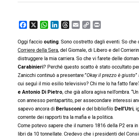
F
X
W
L
T
E
C
P
a
h
i
h
m
o
r
c
a
n
r
a
p
i
Oggi faccio
outing
. Sono costretto dagli eventi. So che 
e
t
k
e
i
y
n
Corriere della Sera
, del Giornale, di Libero e del Corrieri
b
s
e
a
l
L
t
distruggere la mia carriera. So che vi farete delle doma
o
A
d
d
i
Carabinieri
? Perché questo scatto è stato occultato per
o
p
I
s
n
Zanicchi continuò a presentare:”
Okay il prezzo è giusto
”
k
p
n
k
cui seguì il mio esilio televisivo? Chi me lo ha fatto f
e Antonio Di Pietro
, che già allora agiva nell’ombra. “
con annesso pentapartito, per assecondare interessi anche
sapevo ancora di
Berlusconi
e del bibliofilo
Dell’Utri
, 
corrente dei rapporti tra la mafia e la politica.
Come potevo sapere che il numero 1816 della P2 era in 
libri da 10 tonnellate. Credevo che i presidenti del Cons