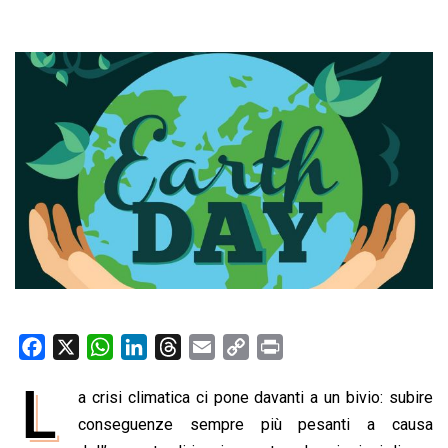
F
X
W
L
T
E
C
P
a
h
i
h
m
o
r
L
a crisi climatica ci pone davanti a un bivio: subire
c
a
n
r
a
p
i
e
conseguenze sempre più pesanti a causa
t
k
e
i
y
n