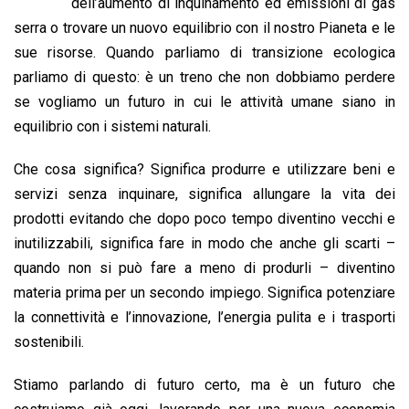
b
s
e
a
l
L
t
dell’aumento di inquinamento ed emissioni di gas
o
A
d
d
i
serra o trovare un nuovo equilibrio con il nostro Pianeta e le
o
p
I
s
n
sue risorse. Quando parliamo di transizione ecologica
k
p
n
k
parliamo di questo: è un treno che non dobbiamo perdere
se vogliamo un futuro in cui le attività umane siano in
equilibrio con i sistemi naturali.
Che cosa significa? Significa produrre e utilizzare beni e
servizi senza inquinare, significa allungare la vita dei
prodotti evitando che dopo poco tempo diventino vecchi e
inutilizzabili, significa fare in modo che anche gli scarti –
quando non si può fare a meno di produrli – diventino
materia prima per un secondo impiego. Significa potenziare
la connettività e l’innovazione, l’energia pulita e i trasporti
sostenibili.
Stiamo parlando di futuro certo, ma è un futuro che