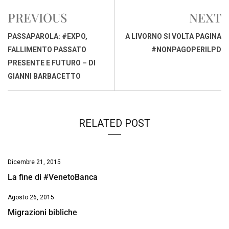
e
t
k
e
i
y
n
PREVIOUS
NEXT
b
s
e
a
l
L
t
o
A
d
d
i
PASSAPAROLA: #EXPO,
A LIVORNO SI VOLTA PAGINA
o
p
I
s
n
FALLIMENTO PASSATO
#NONPAGOPERILPD
k
p
n
k
PRESENTE E FUTURO – DI
GIANNI BARBACETTO
RELATED POST
Dicembre 21, 2015
La fine di #VenetoBanca
Agosto 26, 2015
Migrazioni bibliche