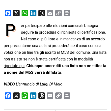
F
X
W
L
T
E
C
P
a
h
i
h
m
o
r
P
er partecipare alle elezioni comunali bisogna
c
a
n
r
a
p
i
e
seguire la procedura di
t
k
e
i
richiesta di certificazione
y
n
.
b
s
e
a
l
L
t
Nel caso di più liste e in mancanza di un accordo
o
A
d
d
i
per presentarne una sola si procederà se il caso con una
o
p
I
s
n
votazione on line tra gli iscritti al M5S del comune. Una lista
k
p
n
k
non esiste se non è stata certificata con le modalità
riportate qui
.
Chiunque accrediti una lista non certificata
a nome del M5S verrà diffidato
.
VIDEO
L’annuncio di Luigi Di Maio
F
X
W
L
T
E
C
P
a
h
i
h
m
o
r
c
a
n
r
a
p
i