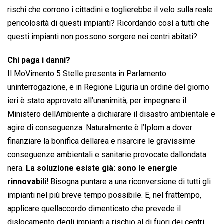
rischi che corrono i cittadini e toglierebbe il velo sulla reale
pericolosità di questi impianti? Ricordando così a tutti che
questi impianti non possono sorgere nei centri abitati?
Chi paga i danni?
Il MoVimento 5 Stelle presenta in Parlamento
uninterrogazione, e in Regione Liguria un ordine del giorno
ieri è stato approvato all’unanimità, per impegnare il
Ministero dellAmbiente a dichiarare il disastro ambientale e
agire di conseguenza. Naturalmente è l’Iplom a dover
finanziare la bonifica dellarea e risarcire le gravissime
conseguenze ambientali e sanitarie provocate dallondata
nera.
La soluzione esiste già: sono le energie
rinnovabili!
Bisogna puntare a una riconversione di tutti gli
impianti nel più breve tempo possibile. E, nel frattempo,
applicare quellaccordo dimenticato che prevede il
dislocamento degli impianti a rischio al di fuori dei centri