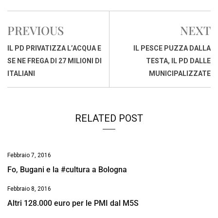
c
a
n
r
a
p
i
e
t
k
e
i
y
n
PREVIOUS
NEXT
b
s
e
a
l
L
t
o
A
d
d
i
IL PD PRIVATIZZA L’ACQUA E
IL PESCE PUZZA DALLA
o
p
I
s
n
SE NE FREGA DI 27 MILIONI DI
TESTA, IL PD DALLE
k
p
n
k
ITALIANI
MUNICIPALIZZATE
RELATED POST
Febbraio 7, 2016
Fo, Bugani e la #cultura a Bologna
Febbraio 8, 2016
Altri 128.000 euro per le PMI dal M5S