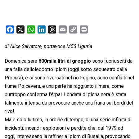
F
X
W
L
T
E
C
P
a
h
i
h
m
o
r
c
a
n
r
a
p
i
di Alice Salvatore, portavoce M5S Liguria
e
t
k
e
i
y
n
Domenica sera
600mila litri di greggio
sono fuoriusciti da
b
s
e
a
l
L
t
una falla delloleodotto Iplom (oggi sotto sequestro dalla
o
A
d
d
i
Procura), e si sono riversati nel rio Fegino, sono confluiti nel
o
p
I
s
n
k
p
n
k
fiume Polcevera, e una parte ha raggiunto il mare, come
purtroppo conferma l’Arpal. Londata di piena nera è stata
talmente intensa da provocare anche una frana sui bordi del
rivo!
Ma è solo lultimo, in ordine di tempo, di una serie infinita di
incidenti, incendi, esplosioni e perdite che, dal 1979 ad
oggi, interessano la raffineria Iplom di Busalla, provocando