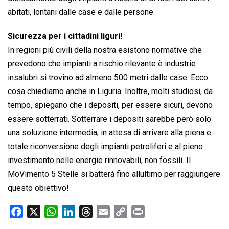
abitati, lontani dalle case e dalle persone.
Sicurezza per i cittadini liguri!
In regioni più civili della nostra esistono normative che
prevedono che impianti a rischio rilevante è industrie
insalubri si trovino ad almeno 500 metri dalle case. Ecco
cosa chiediamo anche in Liguria. Inoltre, molti studiosi, da
tempo, spiegano che i depositi, per essere sicuri, devono
essere sotterrati. Sotterrare i depositi sarebbe però solo
una soluzione intermedia, in attesa di arrivare alla piena e
totale riconversione degli impianti petroliferi e al pieno
investimento nelle energie rinnovabili, non fossili. Il
MoVimento 5 Stelle si batterà fino allultimo per raggiungere
questo obiettivo!
F
X
W
L
T
E
C
P
a
h
i
h
m
o
r