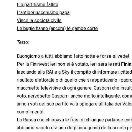
Il bipartitismo fallito
L’antiberlusconismo paga
Vince la società civile
Le bugie hanno (ancora) le gambe corte
Testo:
Buongiorno a tutti, abbiamo fatto notte e forse si vede!
Per la Fininvest ieri non si è votato, ieri sera le reti
Fini
lasciando alla RAI e a Sky il compito di informare i citta
risultato elettorale o di quello che si aspettavano i padr
macchiette televisive di ogni genere, Gasparri che insul
voto, nervosetto Gasparri, anche molto intelligente, come
anno i voti del suo partito va a spiegare allItalia dei Va
complimenti!
La Russa che chiosava le frasi di chiunque parlasse com
abbiamo saputo era uno degli insegnanti della scuola per