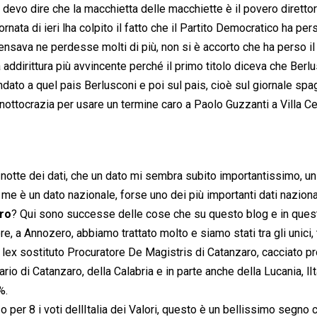
ma devo dire che la macchietta delle macchiette è il povero direttor
rnata di ieri lha colpito il fatto che il Partito Democratico ha per
 pensava ne perdesse molti di più, non si è accorto che ha perso il
 addirittura più avvincente perché il primo titolo diceva che Berl
ndato a quel pais Berlusconi e poi sul pais, cioè sul giornale spa
ignottocrazia per usare un termine caro a Paolo Guzzanti a Villa Ce
 notte dei dati, che un dato mi sembra subito importantissimo, un
me è un dato nazionale, forse uno dei più importanti dati naziona
ro
? Qui sono successe delle cose che su questo blog e in ques
e, a Annozero, abbiamo trattato molto e siamo stati tra gli unici, t
va lex sostituto Procuratore De Magistris di Catanzaro, cacciato p
ario di Catanzaro, della Calabria e in parte anche della Lucania, lIt
%.
o per 8 i voti dellItalia dei Valori, questo è un bellissimo segno 