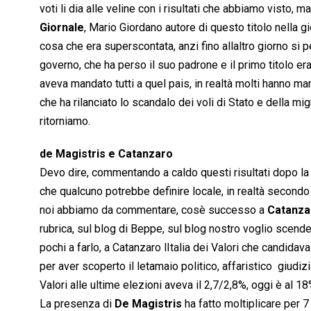
voti li dia alle veline con i risultati che abbiamo visto, 
Giornale
, Mario Giordano autore di questo titolo nella gio
cosa che era superscontata, anzi fino allaltro giorno si
governo, che ha perso il suo padrone e il primo titolo era
aveva mandato tutti a quel pais, in realtà molti hanno ma
che ha rilanciato lo scandalo dei voli di Stato e della m
ritorniamo.
de Magistris e Catanzaro
Devo dire, commentando a caldo questi risultati dopo la
che qualcuno potrebbe definire locale, in realtà secondo 
noi abbiamo da commentare, cosè successo a
Catanza
rubrica, sul blog di Beppe, sul blog nostro voglio scender
pochi a farlo, a Catanzaro lItalia dei Valori che candida
per aver scoperto il letamaio politico, affaristico  giudizi
Valori alle ultime elezioni aveva il 2,7/2,8%, oggi è al 18
La presenza di
De Magistris
ha fatto moltiplicare per 7 