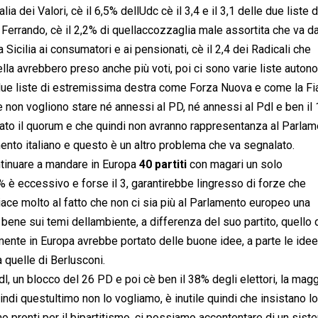
lia dei Valori, cè il 6,5% dellUdc cè il 3,4 e il 3,1 delle due liste d
i Ferrando, cè il 2,2% di quellaccozzaglia male assortita che va d
cilia ai consumatori e ai pensionati, cè il 2,4 dei Radicali che
la avrebbero preso anche più voti, poi ci sono varie liste auton
o due liste di estremissima destra come Forza Nuova e come la 
che non vogliono stare né annessi al PD, né annessi al Pdl e ben il
perato il quorum e che quindi non avranno rappresentanza al Parla
nto italiano e questo è un altro problema che va segnalato.
ntinuare a mandare in Europa
40 partiti
con magari un solo
è eccessivo e forse il 3, garantirebbe lingresso di forze che
ce molto al fatto che non ci sia più al Parlamento europeo una
ne sui temi dellambiente, a differenza del suo partito, quello 
ente in Europa avrebbe portato delle buone idee, a parte le idee
 quelle di Berlusconi.
, un blocco del 26 PD e poi cè ben il 38% degli elettori, la mag
indi questultimo non lo vogliamo, è inutile quindi che insistano lo
iamo pronti per il bipartitismo, ci possiamo accontentare di un sis