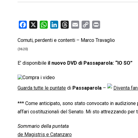
F
X
W
L
T
E
C
P
a
h
i
h
m
o
r
Cornuti, perdenti e contenti – Marco Travaglio
c
a
n
r
a
p
i
e
t
k
e
i
y
n
(36:20)
b
s
e
a
l
L
t
E’ disponibile
il nuovo DVD di Passaparola: “IO SO”
o
A
d
d
i
o
p
I
s
n
k
p
n
k
Guarda tutte le puntate
di
Passaparola
–
Diventa fa
*** Come anticipato, sono stato convocato in audizione
affari costituzionali del Senato. Mi sto attrezzando per t
Sommario della puntata
de Magistris e Catanzaro