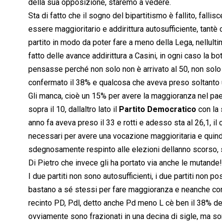
della sua opposizione, staremo a vedere.
Sta di fatto che il sogno del bipartitismo è fallito, falli
essere maggioritario e addirittura autosufficiente, tant
partito in modo da poter fare a meno della Lega, nellult
fatto delle avance addirittura a Casini, in ogni caso la b
pensasse perché non solo non è arrivato al 50, non solo 
confermato il 38% e qualcosa che aveva preso soltanto un
Gli manca, cioè un 15% per avere la maggioranza nel pa
sopra il 10, dallaltro lato il
Partito Democratico
con la 
anno fa aveva preso il 33 e rotti e adesso sta al 26,1, il
necessari per avere una vocazione maggioritaria e quindi
sdegnosamente respinto alle elezioni dellanno scorso, 
Di Pietro che invece gli ha portato via anche le mutande!
I due partiti non sono autosufficienti, i due partiti non
bastano a sé stessi per fare maggioranza e neanche con l
recinto PD, Pdl, detto anche Pd meno L cè ben il 38% deg
ovviamente sono frazionati in una decina di sigle, ma so