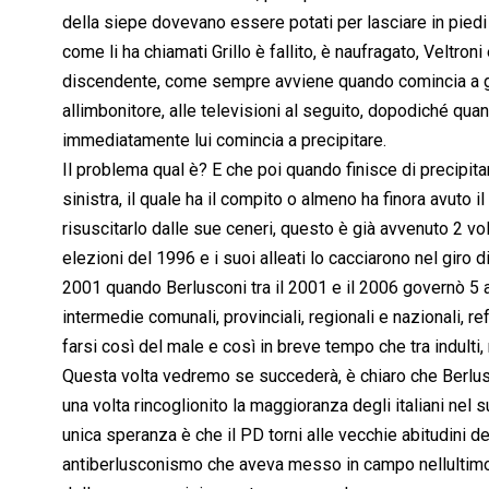
della siepe dovevano essere potati per lasciare in piedi
come li ha chiamati Grillo è fallito, è naufragato, Veltron
discendente, come sempre avviene quando comincia a gov
allimbonitore, alle televisioni al seguito, dopodiché qua
immediatamente lui comincia a precipitare.
Il problema qual è? E che poi quando finisce di precipita
sinistra, il quale ha il compito o almeno ha finora avuto i
risuscitarlo dalle sue ceneri, questo è già avvenuto 2 v
elezioni del 1996 e i suoi alleati lo cacciarono nel giro d
2001 quando Berlusconi tra il 2001 e il 2006 governò 5 a
intermedie comunali, provinciali, regionali e nazionali, r
farsi così del male e così in breve tempo che tra indulti, 
Questa volta vedremo se succederà, è chiaro che Berlus
una volta rincoglionito la maggioranza degli italiani nel
unica speranza è che il PD torni alle vecchie abitudini d
antiberlusconismo che aveva messo in campo nellultimo