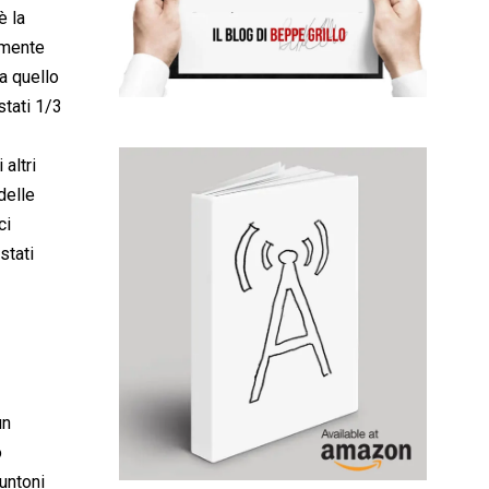
è la
amente
 a quello
stati 1/3
altri
delle
ci
stati
un
o
puntoni