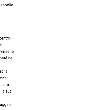
menoelle
 centro-
di
 vinse le
ipeté nel
scì a
mezzo.
ancora
 la sua
laggine