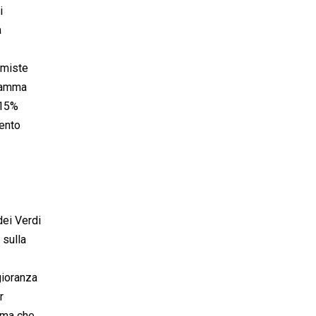
i
a
omiste
Fiamma
 15%
mento
dei Verdi
 sulla
gioranza
r
tema che