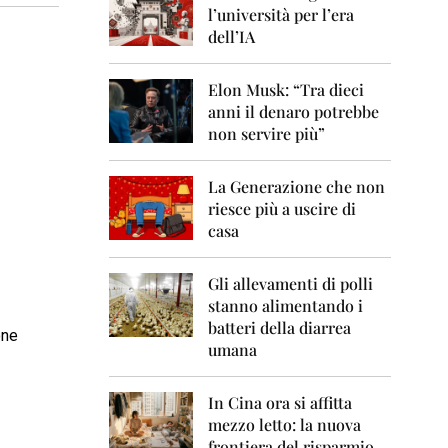
0
l’università per l’era
6
dell’IA
2
0
Elon Musk: “Tra dieci
0
anni il denaro potrebbe
7
non servire più”
2
0
La Generazione che non
0
8
riesce più a uscire di
casa
2
0
0
Gli allevamenti di polli
9
stanno alimentando i
batteri della diarrea
one
2
umana
0
1
0
In Cina ora si affitta
mezzo letto: la nuova
2
frontiera del risparmio