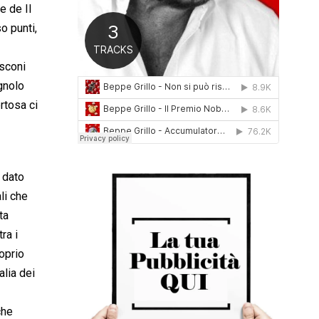
e de Il
0
1
so punti,
6
usconi
gnolo
rtosa ci
 dato
li che
ta
ra i
roprio
alia dei
che