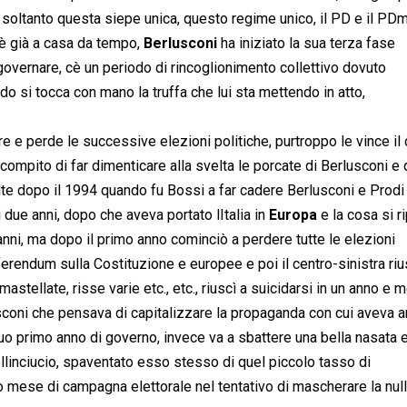
 soltanto questa siepe unica, questo regime unico, il PD e il PD
i è già a casa da tempo,
Berlusconi
ha iniziato la sua terza fase
ernare, cè un periodo di rincoglionimento collettivo dovuto
ndo si tocca con mano la truffa che lui sta mettendo in atto,
re e perde le successive elezioni politiche, purtroppo le vince il
l compito di far dimenticare alla svelta le porcate di Berlusconi e 
olte dopo il 1994 quando fu Bossi a far cadere Berlusconi e Prodi
i due anni, dopo che aveva portato lItalia in
Europa
e la cosa si r
nni, ma dopo il primo anno cominciò a perdere tutte le elezioni
eferendum sulla Costituzione e europee e poi il centro-sinistra riu
mastellate, risse varie etc., etc., riuscì a suicidarsi in un anno e 
coni che pensava di capitalizzare la propaganda con cui aveva 
 suo primo anno di governo, invece va a sbattere una bella nasata e
ellinciucio, spaventato esso stesso di quel piccolo tasso di
 mese di campagna elettorale nel tentativo di mascherare la nul