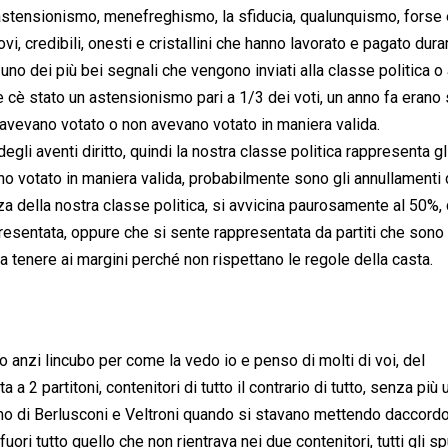
astensionismo, menefreghismo, la sfiducia, qualunquismo, forse 
, credibili, onesti e cristallini che hanno lavorato e pagato dur
è uno dei più bei segnali che vengono inviati alla classe politica o
he cè stato un astensionismo pari a 1/3 dei voti, un anno fa erano 
non avevano votato o non avevano votato in maniera valida.
li aventi diritto, quindi la nostra classe politica rappresenta gli 
no votato in maniera valida, probabilmente sono gli annullamenti 
a della nostra classe politica, si avvicina paurosamente al 50%, 
esentata, oppure che si sente rappresentata da partiti che sono 
i da tenere ai margini perché non rispettano le regole della casta.
 anzi lincubo per come la vedo io e penso di molti di voi, del
ta a 2 partitoni, contenitori di tutto il contrario di tutto, senza più 
no di Berlusconi e Veltroni quando si stavano mettendo daccord
e fuori tutto quello che non rientrava nei due contenitori, tutti gli s