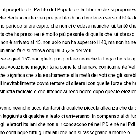
sce il progetto del Partito del Popolo della Libertà che si proponev
è che Berlusconi ha sempre parlato di una tendenza verso il 50% d
imo periodo si era capito che non ci credeva neanche lui, tantè ch
otta che ha preso ieri è molto più pesante di quella che lui stesso
non è arrivato al 45, non solo non ha superato il 40, ma non ha n
 anno fa e si ritrova oggi al 35,3% dei voti.
ese e quel 15% non glielo può portare neanche la Lega che sta 
sua vocazione maggioritaria come la chiamava comicamente Velt
 che significa che sta esattamente alla metà dei voti che gli sare
 inevitabilmente dovrà tentare di allearsi con quelle forze che h
sinistra radicale e che intendeva respingere dopo queste elezion
 possono neanche accontentarsi di qualche piccola alleanza che da 
aggiunta di qualche alleato ci arriveranno. In compenso al di fuo
li elettori italiani che non si riconoscono né nel PD e né nel Pdl
no comunque tutti gli italiani che non si rassegnano a morire o