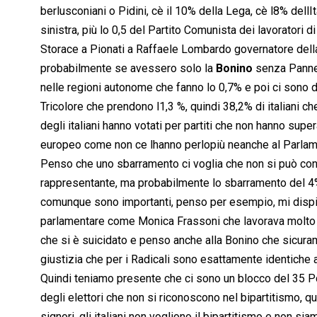
berlusconiani o Pidini, cè il 10% della Lega, cè l8% dellIta
sinistra, più lo 0,5 del Partito Comunista dei lavoratori d
Storace a Pionati a Raffaele Lombardo governatore della Si
probabilmente se avessero solo la
Bonino
senza Pannel
nelle regioni autonome che fanno lo 0,7% e poi ci son
Tricolore che prendono l1,3 %, quindi 38,2% di italiani 
degli italiani hanno votati per partiti che non hanno su
europeo come non ce lhanno perlopiù neanche al Parlame
Penso che uno sbarramento ci voglia che non si può co
rappresentante, ma probabilmente lo sbarramento del 4% 
comunque sono importanti, penso per esempio, mi dispia
parlamentare come Monica Frassoni che lavorava molto be
che si è suicidato e penso anche alla Bonino che sicuram
giustizia che per i Radicali sono esattamente identiche a
Quindi teniamo presente che ci sono un blocco del 35 Pdl
degli elettori che non si riconoscono nel bipartitismo, qu
signori, gli italiani non vogliono il bipartitismo e non s