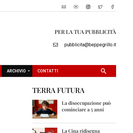
PER LA TUA PUBBLICITÀ
pubblicita@beppegrillo.it
ARCHIVIO
CONTATTI
TERRA FUTURA
2
0
La disoccupazione può
0
cominciare a 5 anni
5
2
0
La Cina ridisegna