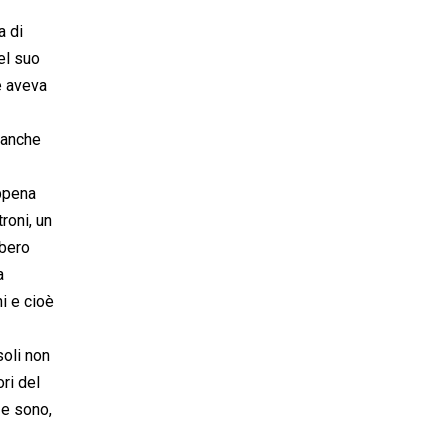
a di
el suo
e aveva
eanche
appena
roni, un
bbero
a
i e cioè
soli non
ri del
 e sono,