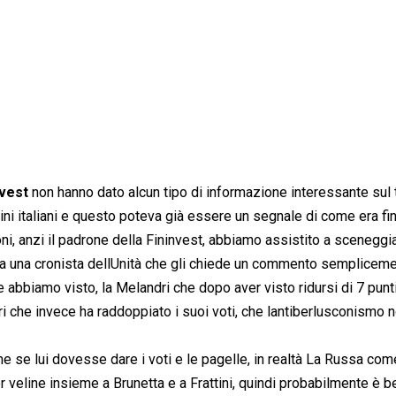
nvest
non hanno dato alcun tipo di informazione interessante sul
dini italiani e questo poteva già essere un segnale di come era fini
oni, anzi il padrone della Fininvest, abbiamo assistito a sceneggia
ta una cronista dellUnità che gli chiede un commento sempliceme
 abbiamo visto, la Melandri che dopo aver visto ridursi di 7 punti
lori che invece ha raddoppiato i suoi voti, che lantiberlusconismo 
e se lui dovesse dare i voti e le pagelle, in realtà La Russa com
 veline insieme a Brunetta e a Frattini, quindi probabilmente è b