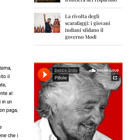
0
1
1
La rivolta degli
scarafaggi: i giovani
2
0
indiani sfidano il
1
governo Modi
2
2
0
1
 tema,
3
to il
2
te,
0
nte al
1
4
 in un
non paga,
2
0
1
e
5
ene che i
2