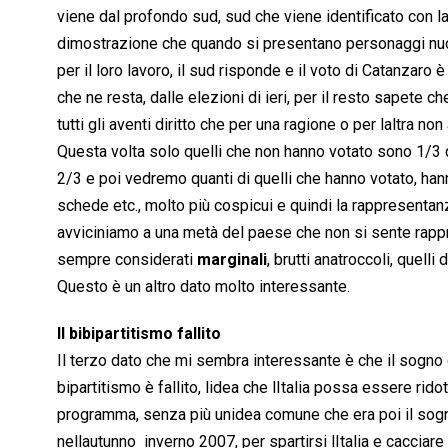
viene dal profondo sud, sud che viene identificato con l
dimostrazione che quando si presentano personaggi nuovi
per il loro lavoro, il sud risponde e il voto di Catanzaro 
che ne resta, dalle elezioni di ieri, per il resto sapete c
tutti gli aventi diritto che per una ragione o per laltra 
Questa volta solo quelli che non hanno votato sono 1/3 deg
2/3 e poi vedremo quanti di quelli che hanno votato, han
schede etc., molto più cospicui e quindi la rappresentanz
avviciniamo a una metà del paese che non si sente rappr
sempre considerati
marginali
, brutti anatroccoli, quell
Questo è un altro dato molto interessante.
Il bibipartitismo fallito
Il terzo dato che mi sembra interessante è che il sogno o
bipartitismo è fallito, lidea che lItalia possa essere ridot
programma, senza più unidea comune che era poi il sog
nellautunno  inverno 2007, per spartirsi lItalia e cacciar