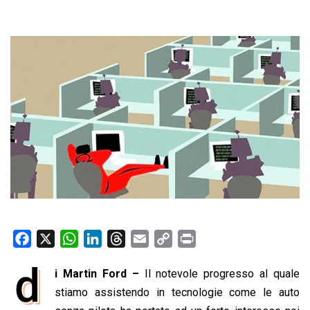
F
X
W
L
T
E
C
P
a
h
i
h
m
o
r
d
i Martin Ford –
Il notevole progresso al quale
c
a
n
r
a
p
i
e
stiamo assistendo in tecnologie come le auto
t
k
e
i
y
n