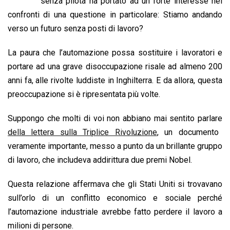
b
s
e
a
l
L
t
senza pilota ha portato ad un forte interesse nei
o
A
d
d
i
confronti di una questione in particolare: Stiamo andando
o
p
I
s
n
verso un futuro senza posti di lavoro?
k
p
n
k
La paura che l’automazione possa sostituire i lavoratori e
portare ad una grave disoccupazione risale ad almeno 200
anni fa, alle rivolte luddiste in Inghilterra. E da allora, questa
preoccupazione si è ripresentata più volte.
Suppongo che molti di voi non abbiano mai sentito parlare
della lettera sulla Triplice Rivoluzione
, un documento
veramente importante, messo a punto da un brillante gruppo
di lavoro, che includeva addirittura due premi Nobel.
Questa relazione affermava che gli Stati Uniti si trovavano
sull’orlo di un conflitto economico e sociale perché
l’automazione industriale avrebbe fatto perdere il lavoro a
milioni di persone.