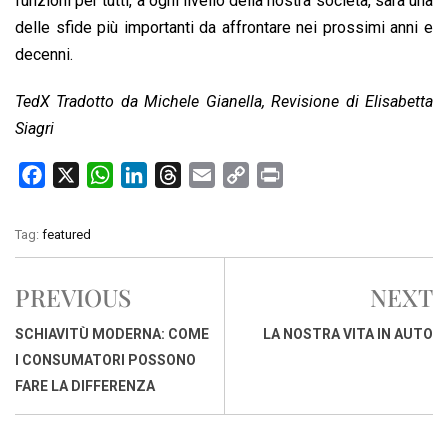
funzioni per tutti, a ogni livello della nostra società, sarà una
delle sfide più importanti da affrontare nei prossimi anni e
decenni.
TedX Tradotto da Michele Gianella, Revisione di Elisabetta
Siagri
F
X
W
L
T
E
C
P
a
h
i
h
m
o
r
c
a
n
r
a
p
i
Tag:
featured
e
t
k
e
i
y
n
b
s
e
a
l
L
t
PREVIOUS
NEXT
o
A
d
d
i
o
p
I
s
n
SCHIAVITÙ MODERNA: COME
LA NOSTRA VITA IN AUTO
k
p
n
k
I CONSUMATORI POSSONO
FARE LA DIFFERENZA