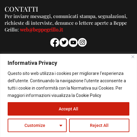
CONTATTI
Per inviare messaggi, comunicati stampa, segnalazioni,
richieste di interviste, denunce o lettere aperte a Beppe
Grillo:
web@beppegrillo.it
PUBBLICITA'
Informativa Privacy
Per la tua pubblicità su questo Blog:
Questo sito web utilizza i cookies per migliorare l'esperienza
pubblicita@beppegrillo.it
dell'utente. Continuando la navigazione l'utente acconsente a
tutti i cookie in conformità con la Normativa sui Cookies. Per
HOMEPAGE
COOKIE POLICY
PRIVACY POLICY
CONTATTI
maggiori informazioni visualizza la
Cookie Policy
Accept All
© Copyright 2026 - Il Blog di Beppe Grillo. All Rights Reserved - Powered by
happygrafic.com
Customize
Reject All