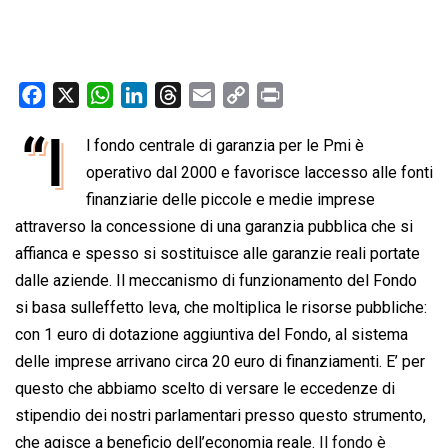
F
X
W
L
T
E
C
P
a
h
i
h
m
o
r
“I
l fondo centrale di garanzia per le Pmi è
c
a
n
r
a
p
i
e
operativo dal 2000 e favorisce laccesso alle fonti
t
k
e
i
y
n
b
s
e
a
l
L
t
finanziarie delle piccole e medie imprese
o
A
d
d
i
attraverso la concessione di una garanzia pubblica che si
o
p
I
s
n
affianca e spesso si sostituisce alle garanzie reali portate
k
p
n
k
dalle aziende. Il meccanismo di funzionamento del Fondo
si basa sulleffetto leva, che moltiplica le risorse pubbliche:
con 1 euro di dotazione aggiuntiva del Fondo, al sistema
delle imprese arrivano circa 20 euro di finanziamenti. E’ per
questo che abbiamo scelto di versare le eccedenze di
stipendio dei nostri parlamentari presso questo strumento,
che agisce a beneficio dell’economia reale.
Il fondo è