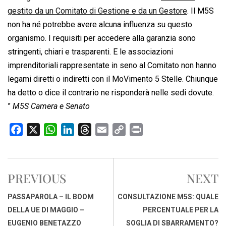
gestito da un Comitato di Gestione e da un Gestore
. Il M5S
non ha né potrebbe avere alcuna influenza su questo
organismo. I requisiti per accedere alla garanzia sono
stringenti, chiari e trasparenti. E le associazioni
imprenditoriali rappresentate in seno al Comitato non hanno
legami diretti o indiretti con il MoVimento 5 Stelle. Chiunque
ha detto o dice il contrario ne risponderà nelle sedi dovute.
”
M5S Camera e Senato
F
X
W
L
T
E
C
P
a
h
i
h
m
o
r
c
a
n
r
a
p
i
e
t
k
e
i
y
n
PREVIOUS
NEXT
b
s
e
a
l
L
t
o
A
d
d
i
PASSAPAROLA – IL BOOM
CONSULTAZIONE M5S: QUALE
o
p
I
s
n
DELLA UE DI MAGGIO –
PERCENTUALE PER LA
k
p
n
k
EUGENIO BENETAZZO
SOGLIA DI SBARRAMENTO?