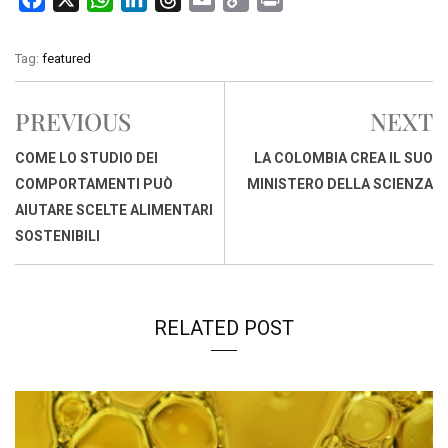
a
h
i
h
m
o
r
c
a
n
r
a
p
i
Tag:
featured
e
t
k
e
i
y
n
b
s
e
a
l
L
t
PREVIOUS
NEXT
o
A
d
d
i
o
p
I
s
n
COME LO STUDIO DEI
LA COLOMBIA CREA IL SUO
k
p
n
k
COMPORTAMENTI PUÒ
MINISTERO DELLA SCIENZA
AIUTARE SCELTE ALIMENTARI
SOSTENIBILI
RELATED POST