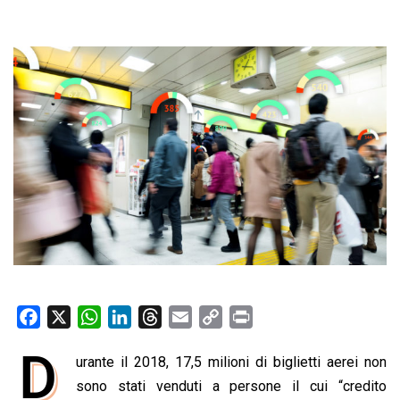
F
X
W
L
T
E
C
P
a
h
i
h
m
o
r
D
urante il 2018, 17,5 milioni di biglietti aerei non
c
a
n
r
a
p
i
e
sono stati venduti a persone il cui “credito
t
k
e
i
y
n