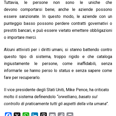
Tuttavia, le persone non sono le uniche che
devono comportarsi bene; anche le aziende possono
essere sanzionate. In questo modo, le aziende con un
punteggio basso possono perdere contratti governativi o
prestiti bancari, e può essere vietato emettere obbligazioni
o importare merci.
Alcuni attivisti per i diritti umani, si stanno battendo contro
questo tipo di sistema, troppo rigido e che cataloga
ingiustamente le persone, come inaffidabili, senza
informarle se hanno perso lo status e senza sapere come
fare per recuperarlo.
Il vice presidente degli Stati Uniti, Mike Pence, ha criticato
molto il sistema definendolo
“orwelliano, basato sul
controllo di praticamente tutti gli aspetti della vita umana”.
F
X
W
L
T
E
C
P