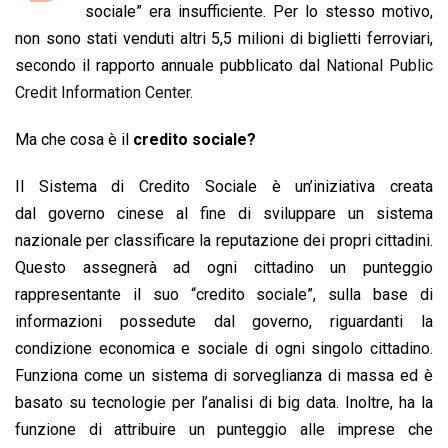
b
s
e
a
l
L
t
sociale” era insufficiente. Per lo stesso motivo,
o
A
d
d
i
non sono stati venduti altri 5,5 milioni di biglietti ferroviari,
o
p
I
s
n
secondo il rapporto annuale pubblicato dal
National Public
k
p
n
k
Credit Information Center.
Ma che cosa è il
credito sociale?
Il Sistema di Credito Sociale è un’iniziativa creata
dal governo cinese al fine di sviluppare un sistema
nazionale per classificare la reputazione dei propri cittadini.
Questo assegnerà ad ogni cittadino un punteggio
rappresentante il suo “credito sociale”, sulla base di
informazioni possedute dal governo, riguardanti la
condizione economica e sociale di ogni singolo cittadino.
Funziona come un sistema di sorveglianza di massa ed è
basato su tecnologie per l’analisi di big data. Inoltre, ha la
funzione di attribuire un punteggio alle imprese che