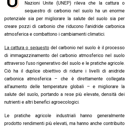
U
e
Nazioni Unite (UNEP) rileva che la cattura o
t
k
e
i
y
n
b
s
e
a
l
L
t
sequestro di carbonio nel suolo ha un enorme
o
A
d
d
i
potenziale sia per migliorare la salute del suolo sia per
o
p
I
s
n
creare pozzi di carbonio che riducono l’anidride carbonica
k
p
n
k
atmosferica e combattono i cambiamenti climatici.
La cattura o sequesto
del carbonio nel suolo è il processo
di immagazzinamento del carbonio atmosferico nel suolo
attraverso l’uso rigenerativo del suolo e le pratiche agricole.
Ciò ha il duplice obiettivo di ridurre i livelli di anidride
carbonica atmosferica – che è direttamente collegata
all’aumento delle temperature globali – e migliorare la
salute del suolo, portando a rese più elevate, densità dei
nutrienti e altri benefici agroecologici.
Le pratiche agricole industriali hanno generalmente
prodotto rendimenti più elevati, ma hanno anche contribuito