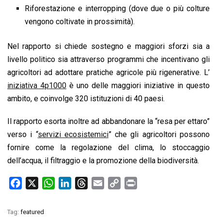
Riforestazione e interropping (dove due o più colture
vengono coltivate in prossimità).
Nel rapporto si chiede sostegno e maggiori sforzi sia a
livello politico sia attraverso programmi che incentivano gli
agricoltori ad adottare pratiche agricole più rigenerative. L’
iniziativa 4p1000
è uno delle maggiori iniziative in questo
ambito, e coinvolge 320 istituzioni di 40 paesi.
Il rapporto esorta inoltre ad abbandonare la “resa per ettaro”
verso i “
servizi ecosistemici
” che gli agricoltori possono
fornire come la regolazione del clima, lo stoccaggio
dell’acqua, il filtraggio e la promozione della biodiversità.
F
X
W
L
T
E
C
P
a
h
i
h
m
o
r
c
a
n
r
a
p
i
Tag:
featured