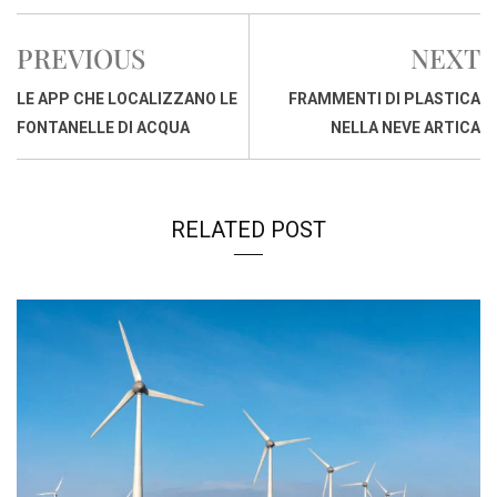
e
t
k
e
i
y
n
b
s
e
a
l
L
t
PREVIOUS
NEXT
o
A
d
d
i
o
p
I
s
n
LE APP CHE LOCALIZZANO LE
FRAMMENTI DI PLASTICA
k
p
n
k
FONTANELLE DI ACQUA
NELLA NEVE ARTICA
RELATED POST