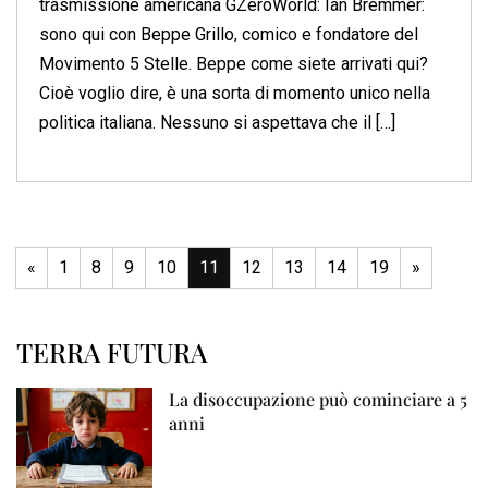
trasmissione americana GZeroWorld: Ian Bremmer:
sono qui con Beppe Grillo, comico e fondatore del
Movimento 5 Stelle. Beppe come siete arrivati qui?
Cioè voglio dire, è una sorta di momento unico nella
politica italiana. Nessuno si aspettava che il […]
«
1
8
9
10
11
12
13
14
19
»
TERRA FUTURA
La disoccupazione può cominciare a 5
anni