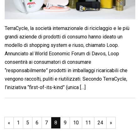
TerraCycle, la società internazionale di riciclaggio e le più
grandi aziende di prodotti di consumo hanno ideato un
modello di shopping system e riuso, chiamato Loop.
Annunciato al World Economic Forum di Davos, Loop
consentirà ai consumatori di consumare
“responsabilmente” prodotti in imballaggi ricaricabili che
vengono raccolti, puliti e riutilizzati. Secondo TerraCycle,
l’iniziativa “first-of-its-kind” (unica […]
«
1
5
6
7
8
9
10
11
24
»