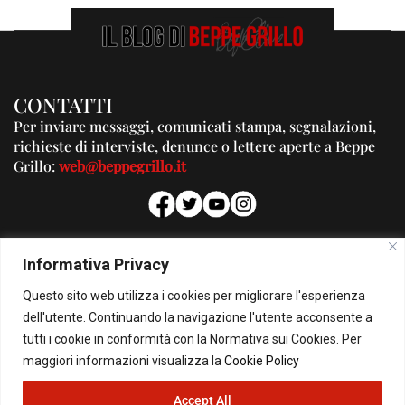
CONTATTI
Per inviare messaggi, comunicati stampa, segnalazioni,
richieste di interviste, denunce o lettere aperte a Beppe
Grillo:
web@beppegrillo.it
PUBBLICITA'
Informativa Privacy
Per la tua pubblicità su questo Blog:
Questo sito web utilizza i cookies per migliorare l'esperienza
pubblicita@beppegrillo.it
dell'utente. Continuando la navigazione l'utente acconsente a
tutti i cookie in conformità con la Normativa sui Cookies. Per
HOMEPAGE
COOKIE POLICY
PRIVACY POLICY
CONTATTI
maggiori informazioni visualizza la
Cookie Policy
Accept All
© Copyright 2026 - Il Blog di Beppe Grillo. All Rights Reserved - Powered by