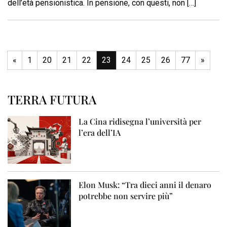
dell’età pensionistica. In pensione, con questi, non […]
«
1
20
21
22
23
24
25
26
77
»
TERRA FUTURA
La Cina ridisegna l’università per
l’era dell’IA
Elon Musk: “Tra dieci anni il denaro
potrebbe non servire più”