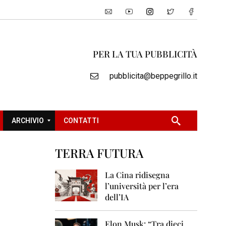
PER LA TUA PUBBLICITÀ
pubblicita@beppegrillo.it
ARCHIVIO
CONTATTI
TERRA FUTURA
2
0
La Cina ridisegna
0
l’università per l’era
5
dell’IA
2
0
Elon Musk: “Tra dieci