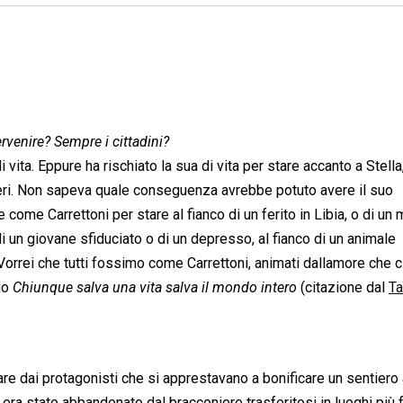
rvenire? Sempre i cittadini?
vita. Eppure ha rischiato la sua di vita per stare accanto a Stella,
nieri. Non sapeva quale conseguenza avrebbe potuto avere il suo
come Carrettoni per stare al fianco di un ferito in Libia, o di un m
 di un giovane sfiduciato o di un depresso, al fianco di un animale
Vorrei che tutti fossimo come Carrettoni, animati dallamore che c
o 
Chiunque salva una vita salva il mondo intero
 (citazione dal
T
ntare dai protagonisti che si apprestavano a bonificare un sentiero
ro era stato abbandonato dal bracconiere trasferitosi in luoghi più 