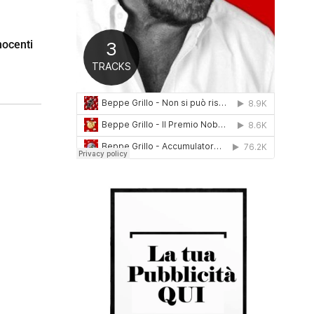
0
1
6
nocenti