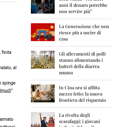
0
anni il denaro potrebbe
6
non servire più”
2
0
La Generazione che non
0
7
riesce più a uscire di
casa
2
0
 finita
0
Gli allevamenti di polli
8
stanno alimentando i
batteri della diarrea
alato, al
2
umana
0
0
i spinge
9
In Cina ora si affitta
almud
)”.
mezzo letto: la nuova
2
frontiera del risparmio
0
1
0
La rivolta degli
 armato
scarafaggi: i giovani
2
fruttuosi