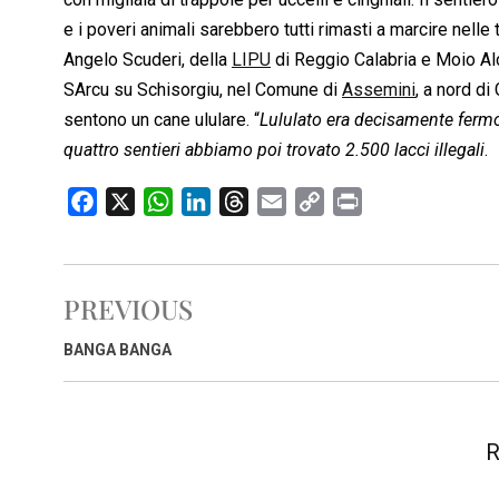
e i poveri animali sarebbero tutti rimasti a marcire nelle
Angelo Scuderi, della
LIPU
di Reggio Calabria e Moio Alca
SArcu su Schisorgiu, nel Comune di
Assemini
, a nord di
sentono un cane ululare. “
Lululato era decisamente fermo
quattro sentieri abbiamo poi trovato 2.500 lacci illegali
.
F
X
W
L
T
E
C
P
a
h
i
h
m
o
r
c
a
n
r
a
p
i
e
t
k
e
i
y
n
PREVIOUS
b
s
e
a
l
L
t
o
A
d
d
i
BANGA BANGA
o
p
I
s
n
k
p
n
k
R