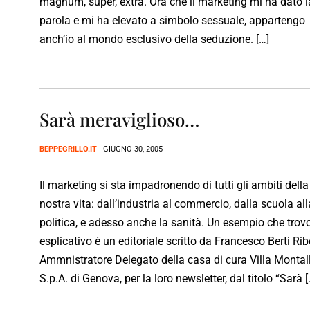
magnum, super, extra. Ora che il marketing mi ha dato l
parola e mi ha elevato a simbolo sessuale, appartengo
anch’io al mondo esclusivo della seduzione. […]
Sarà meraviglioso…
BEPPEGRILLO.IT
- GIUGNO 30, 2005
Il marketing si sta impadronendo di tutti gli ambiti della
nostra vita: dall’industria al commercio, dalla scuola all
politica, e adesso anche la sanità. Un esempio che trov
esplicativo è un editoriale scritto da Francesco Berti Ribo
Ammnistratore Delegato della casa di cura Villa Montal
S.p.A. di Genova, per la loro newsletter, dal titolo “Sarà [