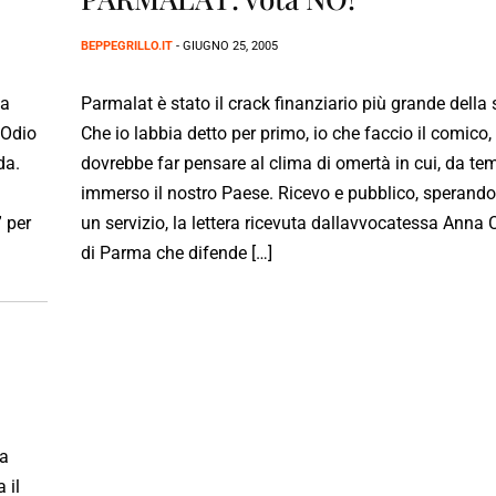
BEPPEGRILLO.IT
- GIUGNO 25, 2005
na
Parmalat è stato il crack finanziario più grande della s
 Odio
Che io labbia detto per primo, io che faccio il comico,
da.
dovrebbe far pensare al clima di omertà in cui, da te
immerso il nostro Paese. Ricevo e pubblico, sperando 
 per
un servizio, la lettera ricevuta dallavvocatessa Anna 
di Parma che difende […]
ia
 il