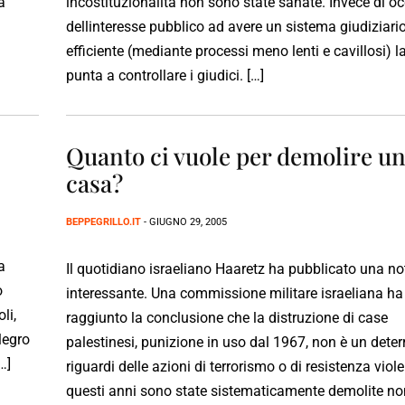
a
incostituzionalità non sono state sanate. Invece di o
dellinteresse pubblico ad avere un sistema giudiziari
efficiente (mediante processi meno lenti e cavillosi) l
punta a controllare i giudici. […]
Quanto ci vuole per demolire u
casa?
BEPPEGRILLO.IT
- GIUGNO 29, 2005
a
Il quotidiano israeliano Haaretz ha pubblicato una no
o
interessante. Una commissione militare israeliana ha
li,
raggiunto la conclusione che la distruzione di case
legro
palestinesi, punizione in uso dal 1967, non è un deter
…]
riguardi delle azioni di terrorismo o di resistenza viole
questi anni sono state sistematicamente demolite non