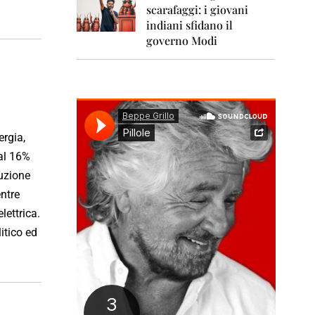
scarafaggi: i giovani
0
indiani sfidano il
1
6
governo Modi
ergia,
al 16%
duzione
entre
lettrica.
itico ed