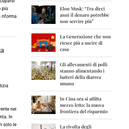
0
ccuparsi
1
Elon Musk: “Tra dieci
o più
1
anni il denaro potrebbe
a riforma
non servire più”
2
0
1
La Generazione che non
2
riesce più a uscire di
na
2
casa
0
1
Gli allevamenti di polli
3
stanno alimentando i
2
batteri della diarrea
0
umana
tizia
1
4
In Cina ora si affitta
2
mezzo letto: la nuova
0
rente nei
frontiera del risparmio
1
nta. In
5
 solo le
La rivolta degli
2