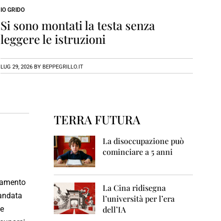
0
6
IO GRIDO
Si sono montati la testa senza
2
leggere le istruzioni
0
0
7
LUG 29, 2026
BY
BEPPEGRILLO.IT
2
0
0
8
TERRA FUTURA
2
0
0
La disoccupazione può
9
cominciare a 5 anni
2
0
inamento
1
La Cina ridisegna
0
mandata
l’università per l’era
dell’IA
Le
2