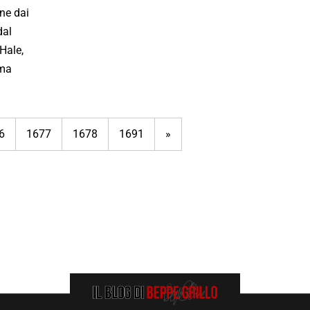
ane dai
dal
Hale,
ama
6
1677
1678
1691
»