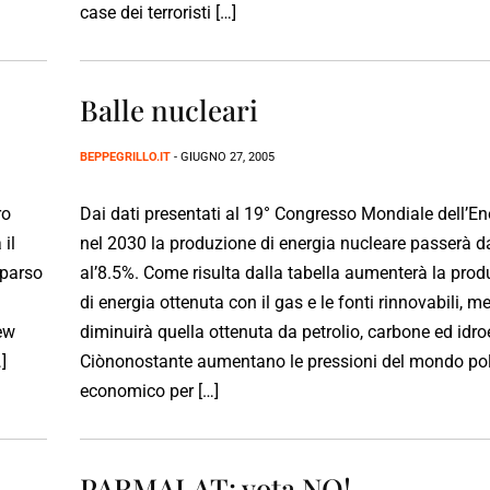
case dei terroristi […]
Balle nucleari
BEPPEGRILLO.IT
- GIUGNO 27, 2005
ro
Dai dati presentati al 19° Congresso Mondiale dell’En
il
nel 2030 la produzione di energia nucleare passerà d
mparso
al’8.5%. Come risulta dalla tabella aumenterà la pro
di energia ottenuta con il gas e le fonti rinnovabili, m
New
diminuirà quella ottenuta da petrolio, carbone ed idroe
]
Ciònonostante aumentano le pressioni del mondo pol
economico per […]
PARMALAT: vota NO!