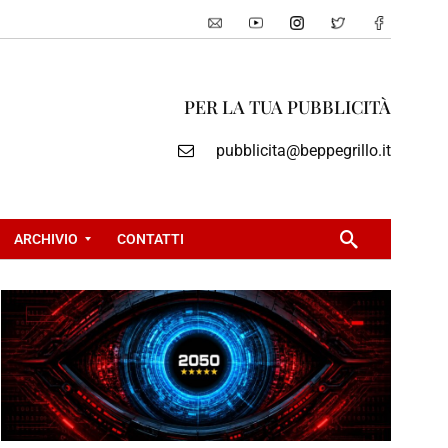
PER LA TUA PUBBLICITÀ
pubblicita@beppegrillo.it
ARCHIVIO
CONTATTI
2
0
0
5
2
0