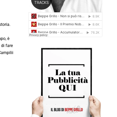
toria.
mpo, è
di fare
Campilii