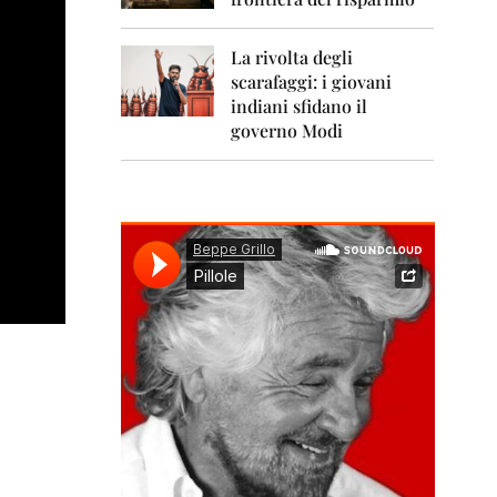
0
1
1
La rivolta degli
scarafaggi: i giovani
2
0
indiani sfidano il
1
governo Modi
2
2
0
1
3
2
0
1
4
2
0
1
5
2