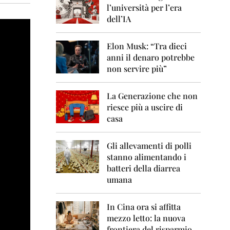
0
l’università per l’era
6
dell’IA
2
0
Elon Musk: “Tra dieci
0
anni il denaro potrebbe
7
non servire più”
2
0
La Generazione che non
0
8
riesce più a uscire di
casa
2
0
0
Gli allevamenti di polli
9
stanno alimentando i
batteri della diarrea
2
umana
0
1
0
In Cina ora si affitta
mezzo letto: la nuova
2
frontiera del risparmio