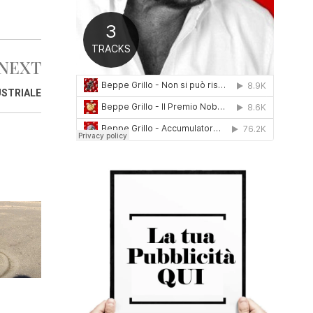
0
1
6
NEXT
USTRIALE