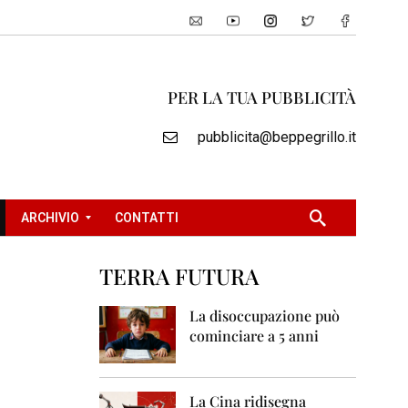
PER LA TUA PUBBLICITÀ
pubblicita@beppegrillo.it
ARCHIVIO
CONTATTI
TERRA FUTURA
2
0
La disoccupazione può
0
cominciare a 5 anni
5
2
0
La Cina ridisegna