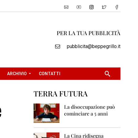
PER LA TUA PUBBLICITÀ
pubblicita@beppegrillo.it
ARCHIVIO
CONTATTI
TERRA FUTURA
2
e
0
La disoccupazione può
0
cominciare a 5 anni
5
2
0
La Cina ridisegna