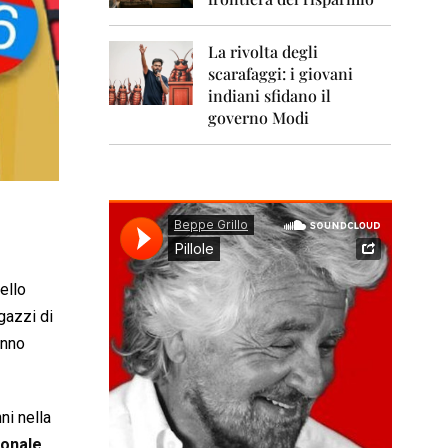
0
1
1
La rivolta degli
scarafaggi: i giovani
2
0
indiani sfidano il
1
governo Modi
2
2
0
1
3
2
0
ello
1
4
gazzi di
anno
2
0
1
5
ni nella
ionale
2