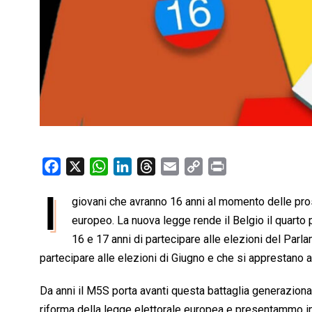
F
X
W
L
T
E
C
P
a
h
i
h
m
o
r
I
giovani che avranno 16 anni al momento delle pros
c
a
n
r
a
p
i
e
europeo. La nuova legge rende il Belgio il quarto 
t
k
e
i
y
n
b
s
e
a
l
L
t
16 e 17 anni di partecipare alle elezioni del Par
o
A
d
d
i
partecipare alle elezioni di Giugno e che si apprestano a
o
p
I
s
n
Da anni il M5S porta avanti questa battaglia generaziona
k
p
n
k
riforma della legge elettorale europea e presentammo 