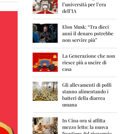
0
l’università per l’era
6
dell’IA
2
0
Elon Musk: “Tra dieci
0
anni il denaro potrebbe
7
non servire più”
2
0
La Generazione che non
0
8
riesce più a uscire di
casa
2
0
0
Gli allevamenti di polli
9
stanno alimentando i
batteri della diarrea
2
umana
0
1
0
In Cina ora si affitta
mezzo letto: la nuova
2
frontiera del risparmio