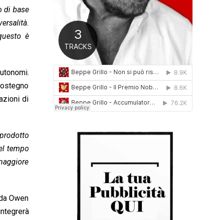
0
o di base
1
ersalità.
6
 questo è
autonomi.
 sostegno
azioni di
 prodotto
Nel tempo
 maggiore
s da Owen
integrerà