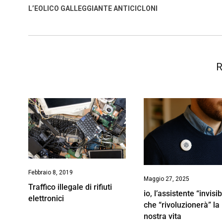
o
A
d
d
i
L’EOLICO GALLEGGIANTE ANTICICLONI
o
p
I
s
n
k
p
n
k
R
Febbraio 8, 2019
Maggio 27, 2025
Traffico illegale di rifiuti
io, l’assistente “invisib
elettronici
che “rivoluzionerà” la
nostra vita