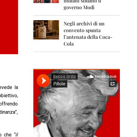
indiani sfidano il
0
1
governo Modi
1
Negli archivi di un
2
0
convento spunta
1
l’antenata della Coca-
2
Cola
2
0
1
3
2
0
revede la
1
biettivo,
4
 offrendo
2
dinanza”,
0
1
5
o che “
il
2