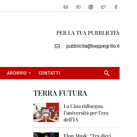
PER LA TUA PUBBLICITÀ
pubblicita@beppegrillo.it
ARCHIVIO
CONTATTI
TERRA FUTURA
2
0
La Cina ridisegna
0
l’università per l’era
5
dell’IA
2
0
Elon Musk: “Tra dieci