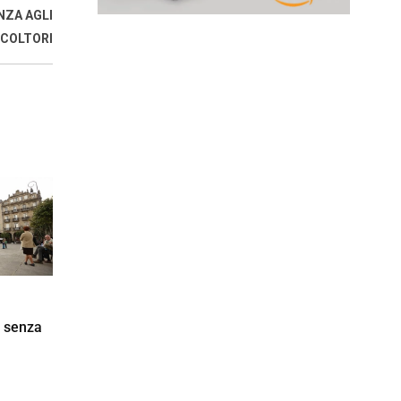
NZA AGLI
ICOLTORI
à senza