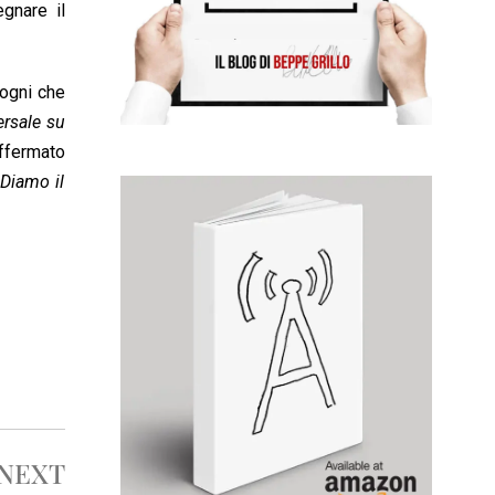
gnare il
sogni che
ersale su
affermato
 Diamo il
NEXT