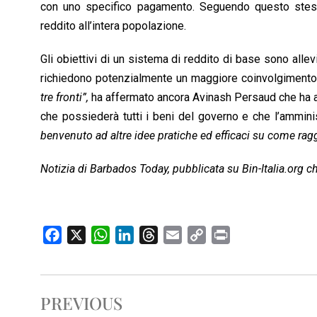
con uno specifico pagamento. Seguendo questo stess
reddito all’intera popolazione.
Gli obiettivi di un sistema di reddito di base sono allev
richiedono potenzialmente un maggiore coinvolgimento 
tre fronti”,
ha affermato ancora Avinash Persaud che ha a
che possiederà tutti i beni del governo e che l’ammin
benvenuto ad altre idee pratiche ed efficaci su come rag
Notizia di Barbados Today, pubblicata su Bin-Italia.org 
F
X
W
L
T
E
C
P
a
h
i
h
m
o
r
c
a
n
r
a
p
i
e
t
k
e
i
y
n
PREVIOUS
b
s
e
a
l
L
t