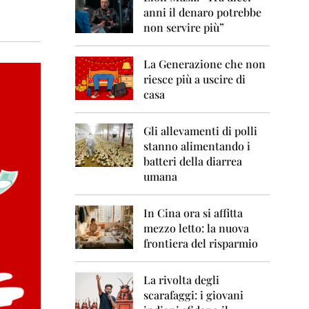
0
anni il denaro potrebbe
6
non servire più”
2
0
La Generazione che non
0
7
riesce più a uscire di
casa
2
0
0
Gli allevamenti di polli
8
stanno alimentando i
batteri della diarrea
2
umana
0
0
9
In Cina ora si affitta
mezzo letto: la nuova
2
frontiera del risparmio
0
1
0
La rivolta degli
scarafaggi: i giovani
2