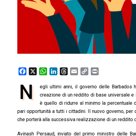
F
X
W
L
T
E
C
P
a
h
i
h
m
o
r
N
egli ultimi anni, il governo delle Barbados
c
a
n
r
a
p
i
e
creazione di un reddito di base universale e 
t
k
e
i
y
n
b
s
e
a
l
L
t
è quello di ridurre al minimo la percentuale 
o
A
d
d
i
pari opportunità a tutti i cittadini. Il nuovo governo, pe
o
p
I
s
n
che porterà alla successiva realizzazione di un reddito 
k
p
n
k
Avinash Persaud, inviato del primo ministro delle Bar