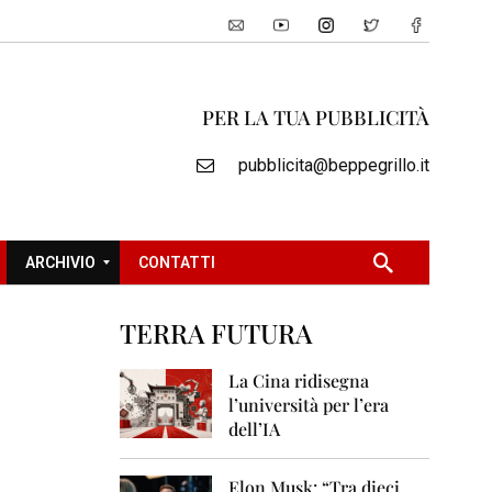
PER LA TUA PUBBLICITÀ
pubblicita@beppegrillo.it
ARCHIVIO
CONTATTI
TERRA FUTURA
2
0
La Cina ridisegna
0
l’università per l’era
5
dell’IA
2
0
Elon Musk: “Tra dieci