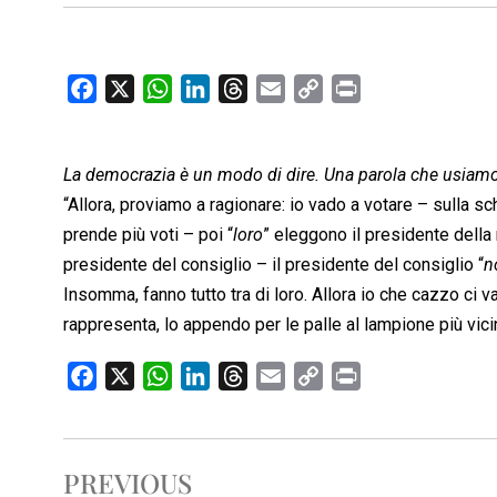
F
X
W
L
T
E
C
P
a
h
i
h
m
o
r
c
a
n
r
a
p
i
La democrazia è un modo di dire. Una parola che usiamo p
e
t
k
e
i
y
n
b
s
e
a
l
L
t
“Allora, proviamo a ragionare: io vado a votare – sulla 
o
A
d
d
i
prende più voti – poi “
loro
” eleggono il presidente della 
o
p
I
s
n
presidente del consiglio – il presidente del consiglio “
n
k
p
n
k
Insomma, fanno tutto tra di loro. Allora io che cazzo ci v
rappresenta, lo appendo per le palle al lampione più vic
F
X
W
L
T
E
C
P
a
h
i
h
m
o
r
c
a
n
r
a
p
i
e
t
k
e
i
y
n
PREVIOUS
b
s
e
a
l
L
t