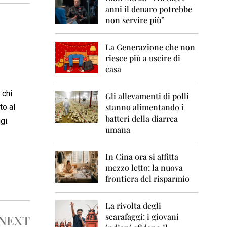
0
anni il denaro potrebbe
6
non servire più”
2
0
La Generazione che non
0
7
riesce più a uscire di
casa
2
0
 chi
0
Gli allevamenti di polli
8
stanno alimentando i
to al
batteri della diarrea
gi.
2
umana
0
0
9
In Cina ora si affitta
mezzo letto: la nuova
2
frontiera del risparmio
0
1
0
La rivolta degli
scarafaggi: i giovani
NEXT
2