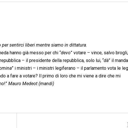
er sentirci liberi mentre siamo in dittatura
.
scheda hanno già messo per chi “
devo
” votare – vince, salvo brogli,
repubblica – il presidente della repubblica, solo lui, “
dà
” il manda
omina
” i ministri – i ministri legiferano – il parlamento vota le leg
ado a fare a votare? Il primo di loro che mi viene a dire che mi
ino!”
Mauro Medeot (mandi)