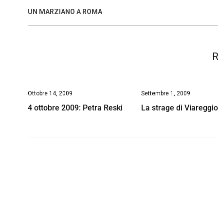
o
A
d
d
i
UN MARZIANO A ROMA
o
p
I
s
n
k
p
n
k
R
Ottobre 14, 2009
Settembre 1, 2009
4 ottobre 2009: Petra Reski
La strage di Viareggi