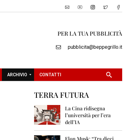
PER LA TUA PUBBLICITÀ
pubblicita@beppegrillo.it
ARCHIVIO
CONTATTI
TERRA FUTURA
2
0
La Cina ridisegna
0
l’università per l’era
5
dell’IA
2
0
Elon Musk: “Tra dieci