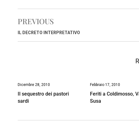
c
a
n
r
a
p
i
e
t
k
e
i
y
n
PREVIOUS
b
s
e
a
l
L
t
o
A
d
d
i
IL DECRETO INTERPRETATIVO
o
p
I
s
n
k
p
n
k
R
Dicembre 28, 2010
Febbraio 17, 2010
Il sequestro dei pastori
Feriti a Coldimosso, V
sardi
Susa