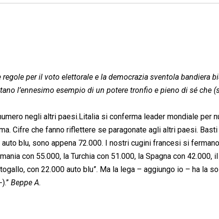
gole per il voto elettorale e la democrazia sventola bandiera bi
ano l’ennesimo esempio di un potere tronfio e pieno di sé che (
 numero negli altri paesi.Litalia si conferma leader mondiale per 
ma. Cifre che fanno riflettere se paragonate agli altri paesi. Bast
to blu, sono appena 72.000. I nostri cugini francesi si fermano
rmania con 55.000, la Turchia con 51.000, la Spagna con 42.000, il
togallo, con 22.000 auto blu”. Ma la lega – aggiungo io – ha la so
-).”
Beppe A.