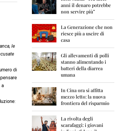
0
anni il denaro potrebbe
6
non servire più”
2
0
La Generazione che non
0
7
riesce più a uscire di
casa
2
anca, le
0
scusate
0
Gli allevamenti di polli
8
stanno alimentando i
batteri della diarrea
numero di
2
umana
0
i pensare
0
 a
9
In Cina ora si affitta
mezzo letto: la nuova
2
luzione:
frontiera del risparmio
0
1
0
La rivolta degli
scarafaggi: i giovani
2