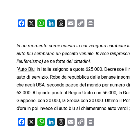
F
X
W
L
T
E
C
P
a
h
i
h
m
o
r
c
a
n
r
a
p
i
In un momento come questo in cui vengono cambiate le re
e
t
k
e
i
y
n
b
s
e
a
l
L
t
auto blu sembrano un peccato veniale. Invece rappresent
o
A
d
d
i
l’eufemismo) se ne fotte dei cittadini.
o
p
I
s
n
“
Auto Blu
: in Italia salgono a quota 625.000. Decresce il
k
p
n
k
auto di servizio. Roba da repubblica delle banane insom
che negli USA, secondo paese del mondo per numero di au
63.000. Al quarto posto il Regno Unito con 56.000, la Ge
Giappone, con 30.000, la Grecia con 30.000. Ultimo il Por
d’ora in poi invece di auto blu si chiameranno auto verdi ;
F
X
W
L
T
E
C
P
a
h
i
h
m
o
r