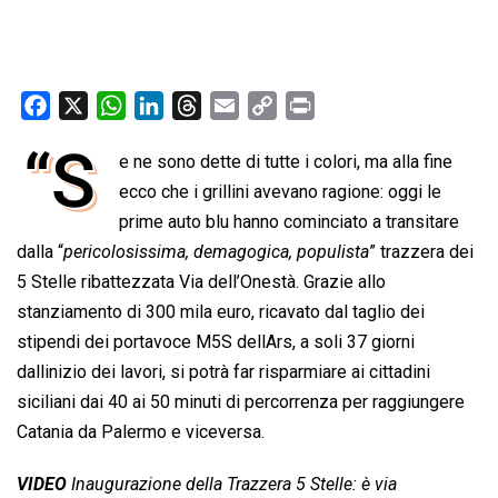
F
X
W
L
T
E
C
P
a
h
i
h
m
o
r
“S
e ne sono dette di tutte i colori, ma alla fine
c
a
n
r
a
p
i
e
ecco che i grillini avevano ragione: oggi le
t
k
e
i
y
n
b
s
e
a
l
L
t
prime auto blu hanno cominciato a transitare
o
A
d
d
i
dalla “
pericolosissima, demagogica, populista
” trazzera dei
o
p
I
s
n
5 Stelle ribattezzata Via dell’Onestà. Grazie allo
k
p
n
k
stanziamento di 300 mila euro, ricavato dal taglio dei
stipendi dei portavoce M5S dellArs, a soli 37 giorni
dallinizio dei lavori, si potrà far risparmiare ai cittadini
siciliani dai 40 ai 50 minuti di percorrenza per raggiungere
Catania da Palermo e viceversa.
VIDEO
Inaugurazione della Trazzera 5 Stelle: è via