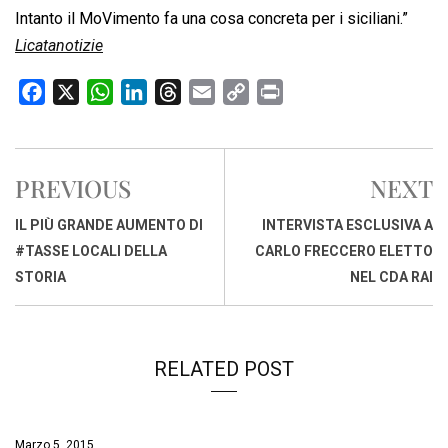
Intanto il MoVimento fa una cosa concreta per i siciliani.”
Licatanotizie
F
X
W
L
T
E
C
P
a
h
i
h
m
o
r
c
a
n
r
a
p
i
e
t
k
e
i
y
n
PREVIOUS
NEXT
b
s
e
a
l
L
t
o
A
d
d
i
IL PIÙ GRANDE AUMENTO DI
INTERVISTA ESCLUSIVA A
o
p
I
s
n
#TASSE LOCALI DELLA
CARLO FRECCERO ELETTO
k
p
n
k
STORIA
NEL CDA RAI
RELATED POST
Marzo 5, 2015