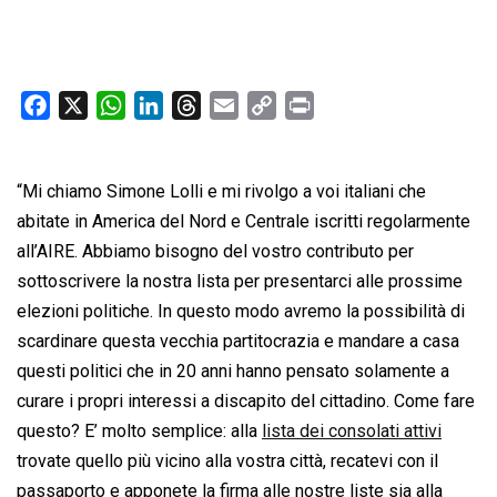
F
X
W
L
T
E
C
P
a
h
i
h
m
o
r
c
a
n
r
a
p
i
“Mi chiamo Simone Lolli e mi rivolgo a voi italiani che
e
t
k
e
i
y
n
b
s
e
a
l
L
t
abitate in America del Nord e Centrale iscritti regolarmente
o
A
d
d
i
all’AIRE. Abbiamo bisogno del vostro contributo per
o
p
I
s
n
sottoscrivere la nostra lista per presentarci alle prossime
k
p
n
k
elezioni politiche. In questo modo avremo la possibilità di
scardinare questa vecchia partitocrazia e mandare a casa
questi politici che in 20 anni hanno pensato solamente a
curare i propri interessi a discapito del cittadino. Come fare
questo? E’ molto semplice: alla
lista dei consolati attivi
trovate quello più vicino alla vostra città, recatevi con il
passaporto e apponete la firma alle nostre liste sia alla