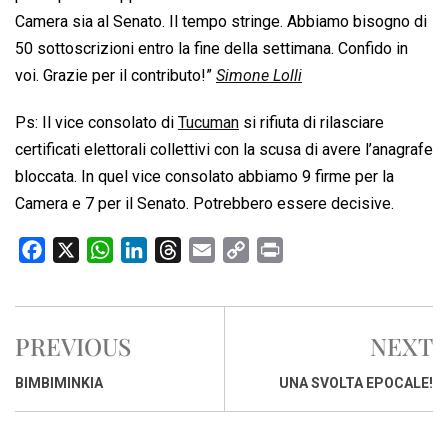
Camera sia al Senato. Il tempo stringe. Abbiamo bisogno di
50 sottoscrizioni entro la fine della settimana. Confido in
voi. Grazie per il contributo!”
Simone Lolli
Ps: Il vice consolato di
Tucuman
si rifiuta di rilasciare
certificati elettorali collettivi con la scusa di avere l’anagrafe
bloccata. In quel vice consolato abbiamo 9 firme per la
Camera e 7 per il Senato. Potrebbero essere decisive.
F
X
W
L
T
E
C
P
a
h
i
h
m
o
r
c
a
n
r
a
p
i
e
t
k
e
i
y
n
PREVIOUS
NEXT
b
s
e
a
l
L
t
o
A
d
d
i
BIMBIMINKIA
UNA SVOLTA EPOCALE!
o
p
I
s
n
k
p
n
k