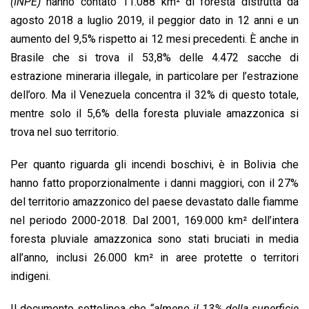
(INPE)
hanno contato 11.088 km² di foresta distrutta da
agosto 2018 a luglio 2019, il peggior dato in 12 anni e un
aumento del 9,5% rispetto ai 12 mesi precedenti. È anche in
Brasile che si trova il 53,8% delle 4.472 sacche di
estrazione mineraria illegale, in particolare per l’estrazione
dell’oro. Ma il Venezuela concentra il 32% di questo totale,
mentre solo il 5,6% della foresta pluviale amazzonica si
trova nel suo territorio.
Per quanto riguarda gli incendi boschivi, è in Bolivia che
hanno fatto proporzionalmente i danni maggiori, con il 27%
del territorio amazzonico del paese devastato dalle fiamme
nel periodo 2000-2018. Dal 2001, 169.000 km² dell’intera
foresta pluviale amazzonica sono stati bruciati in media
all’anno, inclusi 26.000 km² in aree protette o territori
indigeni.
Il documento sottolinea che
“almeno il 13% della superficie