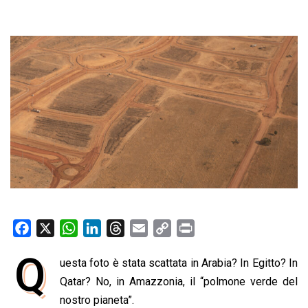
F
X
W
L
T
E
C
P
a
h
i
h
m
o
r
Q
uesta foto è stata scattata in Arabia? In Egitto? In
c
a
n
r
a
p
i
e
Qatar? No, in Amazzonia, il “polmone verde del
t
k
e
i
y
n
b
s
e
a
l
L
t
nostro pianeta”.