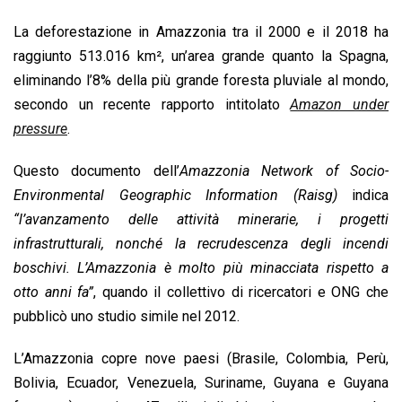
o
A
d
d
i
La deforestazione in Amazzonia tra il 2000 e il 2018 ha
o
p
I
s
n
raggiunto 513.016 km², un’area grande quanto la Spagna,
k
p
n
k
eliminando l’8% della più grande foresta pluviale al mondo,
secondo un recente rapporto intitolato
Amazon under
pressure
.
Questo documento dell’
Amazzonia Network of Socio-
Environmental Geographic Information (Raisg)
indica
“l’avanzamento delle attività minerarie, i progetti
infrastrutturali, nonché la recrudescenza degli incendi
boschivi. L’Amazzonia è molto più minacciata rispetto a
otto anni fa”
, quando il collettivo di ricercatori e ONG che
pubblicò uno studio simile nel 2012.
L’Amazzonia copre nove paesi (Brasile, Colombia, Perù,
Bolivia, Ecuador, Venezuela, Suriname, Guyana e Guyana