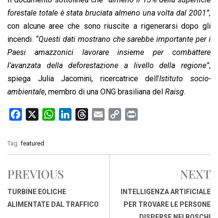
forestale totale è stata bruciata almeno una volta dal 2001”,
con alcune aree che sono riuscite a rigenerarsi dopo gli
incendi.
“Questi dati mostrano che sarebbe importante per i
Paesi amazzonici lavorare insieme per combattere
l’avanzata della deforestazione a livello della regione”
,
spiega Julia Jacomini, ricercatrice dell’
Istituto socio-
ambientale
, membro di una ONG brasiliana del
Raisg.
F
X
W
L
T
E
C
P
a
h
i
h
m
o
r
c
a
n
r
a
p
i
Tag:
featured
e
t
k
e
i
y
n
b
s
e
a
l
L
t
PREVIOUS
NEXT
o
A
d
d
i
o
p
I
s
n
TURBINE EOLICHE
INTELLIGENZA ARTIFICIALE
k
p
n
k
ALIMENTATE DAL TRAFFICO
PER TROVARE LE PERSONE
DISPERSE NEI BOSCHI