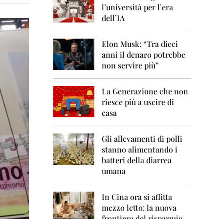
0
l’università per l’era
6
dell’IA
2
0
Elon Musk: “Tra dieci
0
anni il denaro potrebbe
7
non servire più”
2
0
La Generazione che non
0
8
riesce più a uscire di
casa
2
0
0
Gli allevamenti di polli
9
stanno alimentando i
batteri della diarrea
2
umana
0
1
0
In Cina ora si affitta
mezzo letto: la nuova
2
frontiera del risparmio