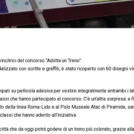
incitrici del concorso “Adotta un Treno”.
izzato con scritte e graffiti, è stato ricoperto con 60 disegni vin
tampati su pellicola adesiva per vestire integralmente entrambi i lat
 classi che hanno partecipato al concorso. C’è un’altra sorpresa: a f
lo della linea Roma-Lido e al Polo Museale Atac di Piramide, sa
lassi che hanno aderito all’iniziativa.
ttà che da oggi potrà godere di un treno più colorato, grazie alla