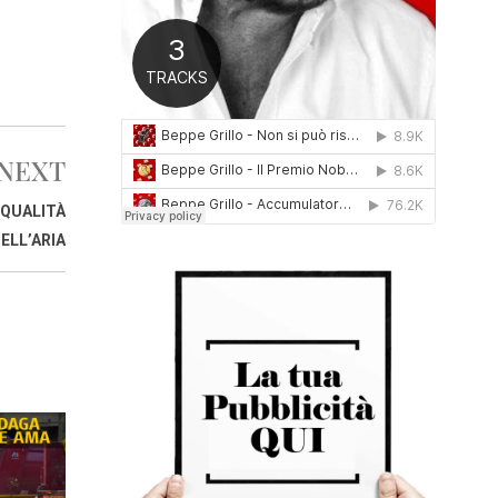
0
1
6
NEXT
 QUALITÀ
ELL’ARIA