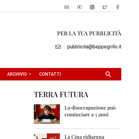
PER LA TUA PUBBLICITÀ
pubblicita@beppegrillo.it
ARCHIVIO
CONTATTI
TERRA FUTURA
2
0
La disoccupazione può
0
cominciare a 5 anni
5
2
0
La Cina ridisegna