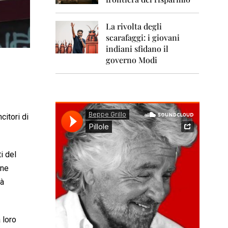
0
1
1
La rivolta degli
scarafaggi: i giovani
2
0
indiani sfidano il
1
governo Modi
2
2
0
1
3
citori di
2
0
1
i del
4
ine
2
rà
0
1
5
 loro
2