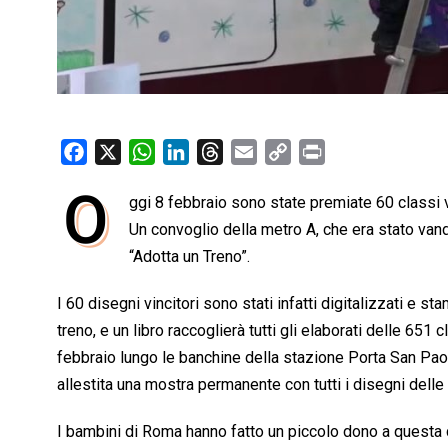
F
X
W
L
T
E
C
P
a
h
i
h
m
o
r
O
ggi 8 febbraio sono state premiate 60 classi v
c
a
n
r
a
p
i
e
Un convoglio della metro A, che era stato vandal
t
k
e
i
y
n
b
s
e
a
l
L
t
“Adotta un Treno”.
o
A
d
d
i
I 60 disegni vincitori sono stati infatti digitalizzati e s
o
p
I
s
n
treno, e un libro raccoglierà tutti gli elaborati delle 651
k
p
n
k
febbraio lungo le banchine della stazione Porta San Pao
allestita una mostra permanente con tutti i disegni delle c
I bambini di Roma hanno fatto un piccolo dono a questa ci