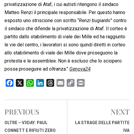
privatizzazione di Ataf, i cui autisti ritengono il sindaco
Matteo Renzi il principale responsabile. Per questo hanno
esposto uno striscione con scritto “
Renzi bugiardo
” contro
il sindaco che difende la privatizzazione di Ataf. Il corteo è
partito dallo stabilimento di viale dei Mille ed ha raggiunto
le vie del centro, i lavoratori si sono quindi diretti in corteo
allo stabilimento di viale dei Mille dove proseguono la
protesta e le assemblee. Non è escluso che lo sciopero
possa proseguire ad oltranza.”
Genova24
F
X
W
L
T
E
C
P
a
h
i
h
m
o
r
c
a
n
r
a
p
i
e
t
k
e
i
y
n
PREVIOUS
NEXT
b
s
e
a
l
L
t
o
A
d
d
i
OLTRE – V3DAY: PAUL
LA STRAGE DELLE PARTITE
o
p
I
s
n
CONNETT E RIFIUTI ZERO
IVA