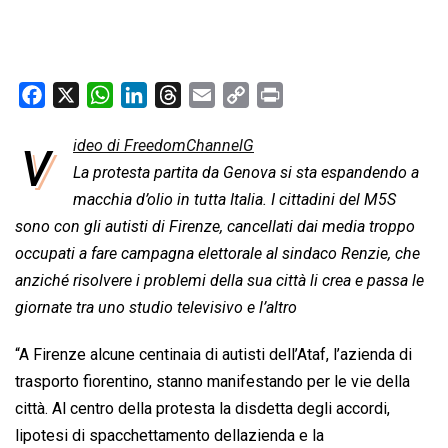
F
X
W
L
T
E
C
P
a
h
i
h
m
o
r
v
ideo di FreedomChannelG
c
a
n
r
a
p
i
e
La protesta partita da Genova si sta espandendo a
t
k
e
i
y
n
b
s
e
a
l
L
t
macchia d’olio in tutta Italia. I cittadini del M5S
o
A
d
d
i
sono con gli autisti di Firenze, cancellati dai media troppo
o
p
I
s
n
occupati a fare campagna elettorale al sindaco Renzie, che
k
p
n
k
anziché risolvere i problemi della sua città li crea e passa le
giornate tra uno studio televisivo e l’altro
“A Firenze alcune centinaia di autisti dell’Ataf, l’azienda di
trasporto fiorentino, stanno manifestando per le vie della
città. Al centro della protesta la disdetta degli accordi,
lipotesi di spacchettamento dellazienda e la