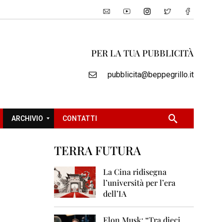
PER LA TUA PUBBLICITÀ
pubblicita@beppegrillo.it
ARCHIVIO
CONTATTI
TERRA FUTURA
2
0
La Cina ridisegna
0
l’università per l’era
5
dell’IA
2
0
Elon Musk: “Tra dieci