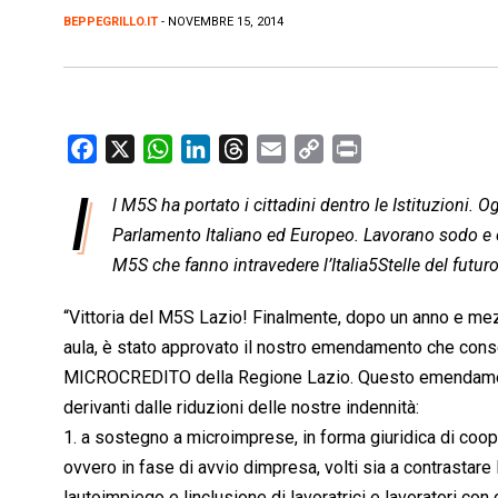
BEPPEGRILLO.IT
- NOVEMBRE 15, 2014
F
X
W
L
T
E
C
P
a
h
i
h
m
o
r
I
l M5S ha portato i cittadini dentro le Istituzioni. O
c
a
n
r
a
p
i
e
Parlamento Italiano ed Europeo. Lavorano sodo e 
t
k
e
i
y
n
b
s
e
a
l
L
t
M5S che fanno intravedere l’Italia5Stelle del futuro
o
A
d
d
i
“Vittoria del M5S Lazio! Finalmente, dopo un anno e mez
o
p
I
s
n
aula, è stato approvato il nostro emendamento che consen
k
p
n
k
MICROCREDITO della ‪Regione Lazio‬. Questo emendamento
derivanti dalle riduzioni delle nostre indennità:
1. a sostegno a microimprese, in forma giuridica di cooper
ovvero in fase di avvio dimpresa, volti sia a contrasta
lautoimpiego e linclusione di lavoratrici e lavoratori con c