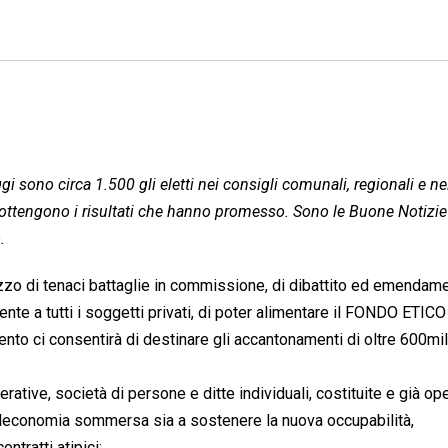
ggi sono circa 1.500 gli eletti nei consigli comunali, regionali e ne
ottengono i risultati che hanno promesso. Sono le Buone Notizie
.
zo di tenaci battaglie in commissione, di dibattito ed emendame
te a tutti i soggetti privati, di poter alimentare il FONDO ETICO
 ci consentirà di destinare gli accantonamenti di oltre 600mil
ative, società di persone e ditte individuali, costituite e già ope
re leconomia sommersa sia a sostenere la nuova occupabilità,
ontratti atipici;