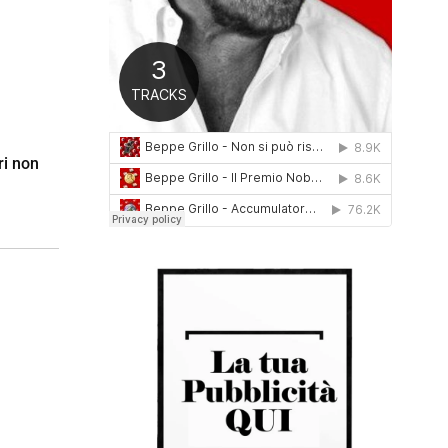
0
1
6
ri non