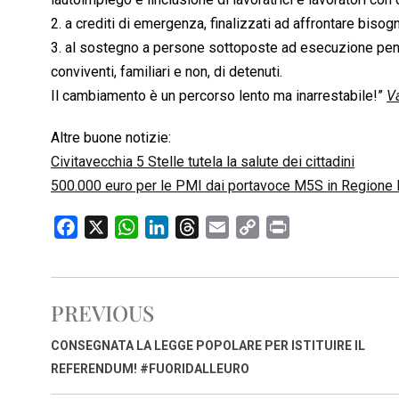
2. a crediti di emergenza, finalizzati ad affrontare bisogni
3. al sostegno a persone sottoposte ad esecuzione penale
conviventi, familiari e non, di detenuti.
Il cambiamento è un percorso lento ma inarrestabile!”
V
Altre buone notizie:
Civitavecchia 5 Stelle tutela la salute dei cittadini
500.000 euro per le PMI dai portavoce M5S in Regione
F
X
W
L
T
E
C
P
a
h
i
h
m
o
r
c
a
n
r
a
p
i
e
t
k
e
i
y
n
PREVIOUS
b
s
e
a
l
L
t
o
A
d
d
i
CONSEGNATA LA LEGGE POPOLARE PER ISTITUIRE IL
o
p
I
s
n
REFERENDUM! #FUORIDALLEURO
k
p
n
k