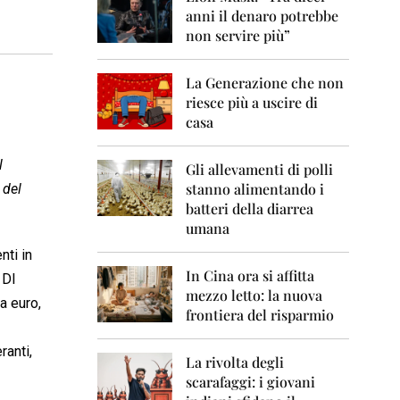
0
anni il denaro potrebbe
6
non servire più”
2
0
La Generazione che non
0
7
riesce più a uscire di
casa
2
0
l
0
Gli allevamenti di polli
8
stanno alimentando i
 del
batteri della diarrea
2
umana
0
0
nti in
9
In Cina ora si affitta
 DI
mezzo letto: la nuova
2
a euro,
frontiera del risparmio
0
1
0
ranti,
La rivolta degli
scarafaggi: i giovani
2