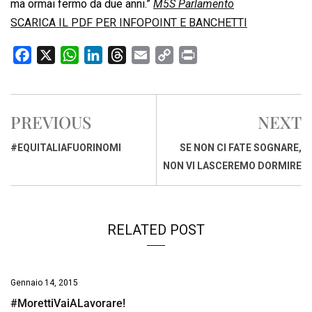
ma ormai fermo da due anni.”
M5S Parlamento
SCARICA IL PDF PER INFOPOINT E BANCHETTI
F
X
W
L
T
E
C
P
a
h
i
h
m
o
r
c
a
n
r
a
p
i
e
t
k
e
i
y
n
PREVIOUS
NEXT
b
s
e
a
l
L
t
o
A
d
d
i
#EQUITALIAFUORINOMI
SE NON CI FATE SOGNARE,
o
p
I
s
n
NON VI LASCEREMO DORMIRE
k
p
n
k
RELATED POST
Gennaio 14, 2015
#MorettiVaiALavorare!