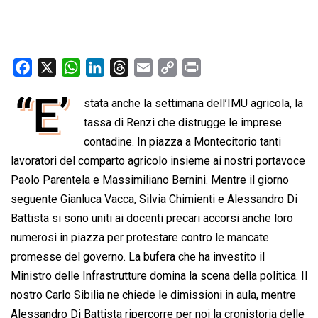
F
X
W
L
T
E
C
P
a
h
i
h
m
o
r
“E’
stata anche la settimana dell’IMU agricola, la
c
a
n
r
a
p
i
e
t
tassa di Renzi che distrugge le imprese
k
e
i
y
n
b
s
e
a
l
L
t
contadine. In piazza a Montecitorio tanti
o
A
d
d
i
lavoratori del comparto agricolo insieme ai nostri portavoce
o
p
I
s
n
Paolo Parentela e Massimiliano Bernini. Mentre il giorno
k
p
n
k
seguente Gianluca Vacca, Silvia Chimienti e Alessandro Di
Battista si sono uniti ai docenti precari accorsi anche loro
numerosi in piazza per protestare contro le mancate
promesse del governo. La bufera che ha investito il
Ministro delle Infrastrutture domina la scena della politica. Il
nostro Carlo Sibilia ne chiede le dimissioni in aula, mentre
Alessandro Di Battista ripercorre per noi la cronistoria delle