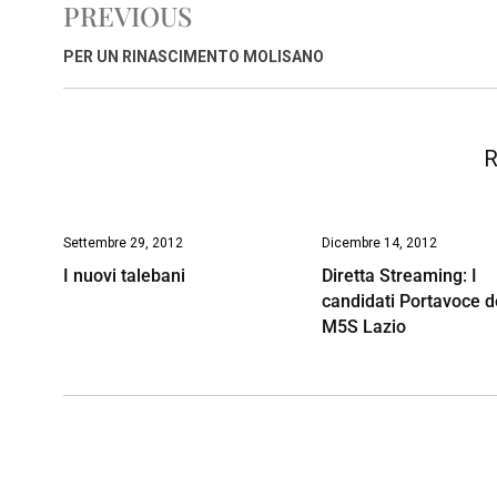
PREVIOUS
b
s
e
a
l
L
t
o
A
d
d
i
PER UN RINASCIMENTO MOLISANO
o
p
I
s
n
k
p
n
k
R
Settembre 29, 2012
Dicembre 14, 2012
I nuovi talebani
Diretta Streaming: I
candidati Portavoce d
M5S Lazio