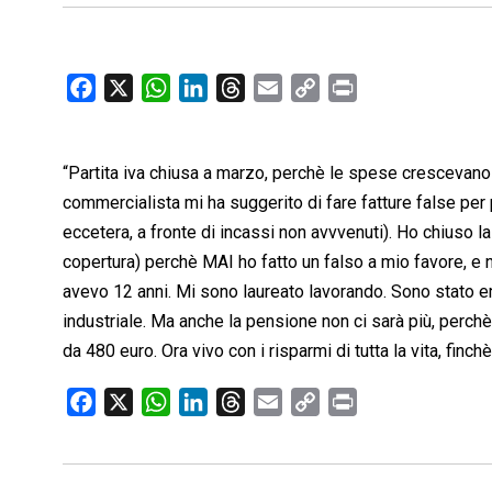
F
X
W
L
T
E
C
P
a
h
i
h
m
o
r
c
a
n
r
a
p
i
“Partita iva chiusa a marzo, perchè le spese crescevano 
e
t
k
e
i
y
n
b
s
e
a
l
L
t
commercialista mi ha suggerito di fare fatture false per 
o
A
d
d
i
eccetera, a fronte di incassi non avvvenuti). Ho chiuso l
o
p
I
s
n
copertura) perchè MAI ho fatto un falso a mio favore, e n
k
p
n
k
avevo 12 anni. Mi sono laureato lavorando. Sono stato em
industriale. Ma anche la pensione non ci sarà più, perch
da 480 euro. Ora vivo con i risparmi di tutta la vita, finch
F
X
W
L
T
E
C
P
a
h
i
h
m
o
r
c
a
n
r
a
p
i
e
t
k
e
i
y
n