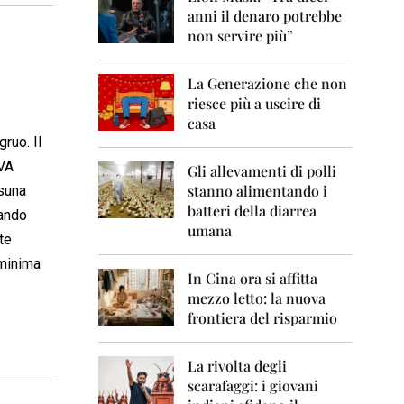
0
anni il denaro potrebbe
6
non servire più”
2
0
La Generazione che non
0
7
riesce più a uscire di
casa
2
ruo. Il
0
IVA
0
Gli allevamenti di polli
8
stanno alimentando i
ssuna
batteri della diarrea
uando
2
umana
0
te
0
 minima
9
In Cina ora si affitta
mezzo letto: la nuova
2
frontiera del risparmio
0
1
0
La rivolta degli
scarafaggi: i giovani
2