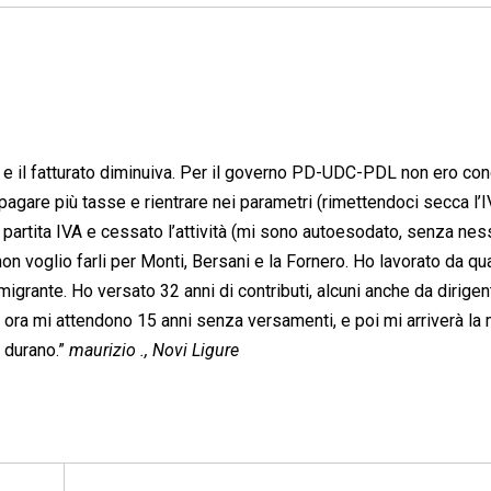
e il fatturato diminuiva. Per il governo PD-UDC-PDL non ero cong
pagare più tasse e rientrare nei parametri (rimettendoci secca l’
a partita IVA e cessato l’attività (mi sono autoesodato, senza ne
on voglio farli per Monti, Bersani e la Fornero. Ho lavorato da q
igrante. Ho versato 32 anni di contributi, alcuni anche da dirigen
è ora mi attendono 15 anni senza versamenti, e poi mi arriverà la
è durano.”
maurizio ., Novi Ligure