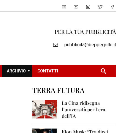
PER LA TUA PUBBLICITÀ
pubblicita@beppegrillo.it
ARCHIVIO
CONTATTI
TERRA FUTURA
2
0
La Cina ridisegna
0
l’università per l’era
5
dell’IA
2
0
Elon Musk: “Tra dieci