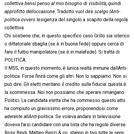
collettiva bensì penso al mio bisogno di visibilità, quindi
approfitto delloccasione
. Tradotto vuol dire 
scelgo lAnti-
politica
 ovvero lesigenza del singolo a scapito della regola
collettiva.
Chi sostiene che, in questo specifico caso Grillo sia isterico
o dittatoriale sbaglia (se è in buona fede) oppure cerca di
fare il furbo manipolatore (se è in malafede). Si tratta di
POLITICA.
Il M5S, in questo momento, è lunica realtà immune dallAnti-
politica. Forse finirà come gli altri. Non lo sappiamo. Non si
può dire. Gli eletti meritano il credito sulla fiducia: questa è
la scommessa. Noi non possiamo che sperare rimangano
Politici. La candidata eletta che ha commesso questo atto
ha compiuto un gravissimo errore, proponendosi come
aderente allAnti-politica
. Se voleva andare in televisione
doveva farsi candidare con una lista che ha regole diverse.
Rosy Bindi, Matteo Renzi & co. stanno in tivù tutte le sere,