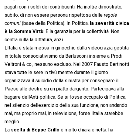
pagati con i soldi dei contribuenti. Ha inoltre dimostrato,
subito, di non essere persona rispettosa delle 
regole
comuni
 (base della Politica). In Politica,
la severità civica
è la Somma Virtù
. E la garanzia per la collettività. Non
centra nulla la dittatura, anzi.
LItalia è stata messa in ginocchio dalla videocrazia gestita
in totale consociativismo da Berlusconi insieme a Prodi
Veltroni & co., nessuno escluso. Nel 2007 Fausto Bertinotti
stava tutte le sere in tivù mentre durante il giorno
organizzava il suicidio della sinistra per consegnare il
Paese alle destre su un piatto dargento. Partecipava alla
bagarre dellAnti-politica. Se si fosse occupato di Politica,
nel silenzio dellesercizio della sua funzione, non andando
mai, ma proprio mai, in televisione, forse lItalia starebbe
meglio.
La
scelta di Beppe Grillo
è molto chiara e netta: ha