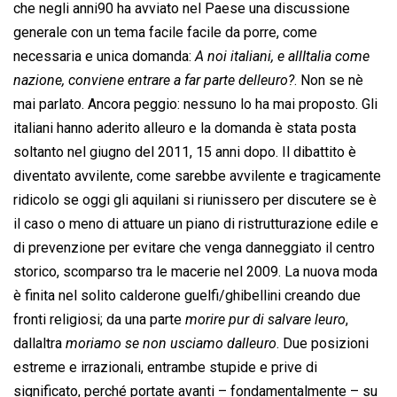
che negli anni90 ha avviato nel Paese una discussione
generale con un tema facile facile da porre, come
necessaria e unica domanda: 
A noi italiani, e allItalia come
nazione, conviene entrare a far parte delleuro?
. Non se nè
mai parlato. Ancora peggio: nessuno lo ha mai proposto. Gli
italiani hanno aderito alleuro e la domanda è stata posta
soltanto nel giugno del 2011, 15 anni dopo. Il dibattito è
diventato avvilente, come sarebbe avvilente e tragicamente
ridicolo se oggi gli aquilani si riunissero per discutere se è
il caso o meno di attuare un piano di ristrutturazione edile e
di prevenzione per evitare che venga danneggiato il centro
storico, scomparso tra le macerie nel 2009. La nuova moda
è finita nel solito calderone guelfi/ghibellini creando due
fronti religiosi; da una parte 
morire pur di salvare leuro
,
dallaltra 
moriamo se non usciamo dalleuro
. Due posizioni
estreme e irrazionali, entrambe stupide e prive di
significato, perché portate avanti – fondamentalmente – su