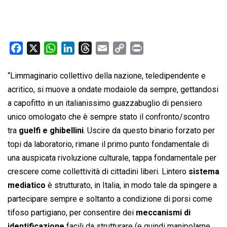
F
X
W
L
T
E
C
P
a
h
i
h
m
o
r
c
a
n
r
a
p
i
“Limmaginario collettivo della nazione, teledipendente e
e
t
k
e
i
y
n
acritico, si muove a ondate modaiole da sempre, gettandosi
b
s
e
a
l
L
t
a capofitto in un italianissimo guazzabuglio di pensiero
o
A
d
d
i
unico omologato che è sempre stato il confronto/scontro
o
p
I
s
n
tra
guelfi e ghibellini
. Uscire da questo binario forzato per
k
p
n
k
topi da laboratorio, rimane il primo punto fondamentale di
una auspicata rivoluzione culturale, tappa fondamentale per
crescere come collettività di cittadini liberi. Lintero
sistema
mediatico
è strutturato, in Italia, in modo tale da spingere a
partecipare sempre e soltanto a condizione di porsi come
tifoso partigiano, per consentire dei
meccanismi di
identificazione
facili da strutturare (e quindi manipolarne