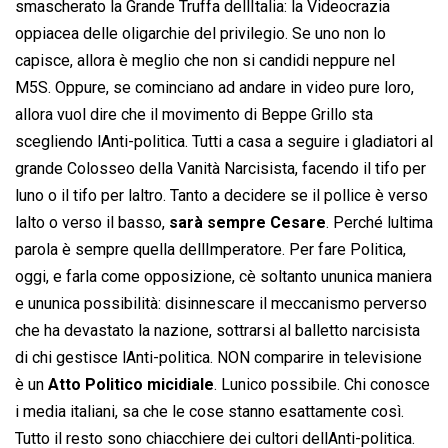
smascherato la Grande Truffa dellItalia: la Videocrazia
oppiacea delle oligarchie del privilegio. Se uno non lo
capisce, allora è meglio che non si candidi neppure nel
M5S. Oppure, se cominciano ad andare in video pure loro,
allora vuol dire che il movimento di Beppe Grillo sta
scegliendo lAnti-politica. Tutti a casa a seguire i gladiatori al
grande Colosseo della Vanità Narcisista, facendo il tifo per
luno o il tifo per laltro. Tanto a decidere se il pollice è verso
lalto o verso il basso,
sarà sempre Cesare
. Perché lultima
parola è sempre quella dellImperatore. Per fare Politica,
oggi, e farla come opposizione, cè soltanto ununica maniera
e ununica possibilità: disinnescare il meccanismo perverso
che ha devastato la nazione, sottrarsi al balletto narcisista
di chi gestisce lAnti-politica. NON comparire in televisione
è un
Atto Politico micidiale
. Lunico possibile. Chi conosce
i media italiani, sa che le cose stanno esattamente così.
Tutto il resto sono chiacchiere dei cultori dellAnti-politica.