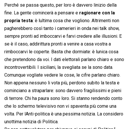
Perché se passa questo, per loro è davvero linizio della
fine. La gente comincerà a pensare e
ragionare con la
propria testa
: è lultima cosa che vogliono. Altrimenti non
pagherebbero così tanto i camerieri in onda nei talk show,
sempre pronti ad imboccarvi e farvi credere alle illusioni. E
se è il caso, addirittura pronti a venire a casa vostra a
rimboccarvi le coperte. Basta che dormiate: è lunica cosa
che pretendono da voi. I dati elettorali parlano chiaro e sono
incontrovertibili. I siciliani, la svegliata se la sono data.
Comunque vogliate vedere le cose, le cifre parlano chiaro.
Non appena nessuno li vota più, perdono subito la testa e
cominciano a straparlare: sono davvero fragilissimi e pieni
di terrore. Chi ha paura sono loro. Si stanno rendendo conto
che lo schermo televisivo non vi spaventa più come una
volta. Per lAnti-politica è una pessima notizia. La considero
unottima notizia di Politica.