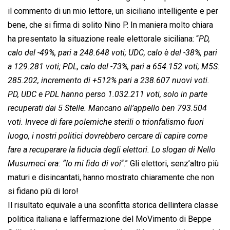
il commento di un mio lettore, un siciliano intelligente e per
bene, che si firma di solito Nino P. In maniera molto chiara
ha presentato la situazione reale elettorale siciliana: “
PD,
calo del -49%, pari a 248.648 voti; UDC, calo è del -38%, pari
a 129.281 voti; PDL, calo del -73%, pari a 654.152 voti; M5S:
285.202, incremento di +512% pari a 238.607 nuovi voti.
PD, UDC e PDL hanno perso 1.032.211 voti, solo in parte
recuperati dai 5 Stelle. Mancano all’appello ben 793.504
voti. Invece di fare polemiche sterili o trionfalismo fuori
luogo, i nostri politici dovrebbero cercare di capire come
fare a recuperare la fiducia degli elettori. Lo slogan di Nello
Musumeci era: “
Io mi fido di voi
“.” Gli elettori, senz’altro più
maturi e disincantati, hanno mostrato chiaramente che non
si fidano più di loro!
Il risultato equivale a una sconfitta storica dellintera classe
politica italiana e laffermazione del MoVimento di Beppe