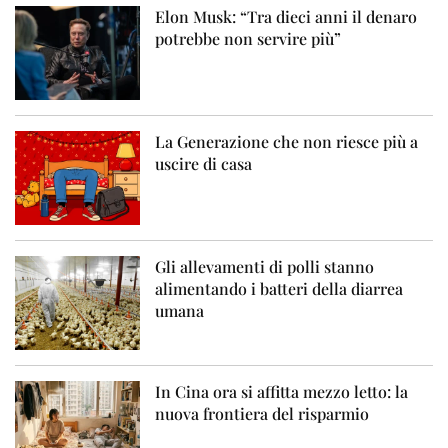
Elon Musk: “Tra dieci anni il denaro
potrebbe non servire più”
La Generazione che non riesce più a
uscire di casa
Gli allevamenti di polli stanno
alimentando i batteri della diarrea
umana
In Cina ora si affitta mezzo letto: la
nuova frontiera del risparmio