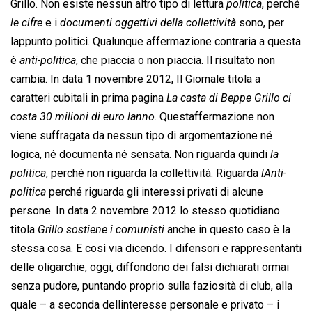
Grillo. Non esiste nessun altro tipo di lettura 
politica
, perché
le cifre
 e i 
documenti oggettivi della collettività
 sono, per
lappunto politici. Qualunque affermazione contraria a questa
è 
anti-politica
, che piaccia o non piaccia. Il risultato non
cambia. In data 1 novembre 2012, Il Giornale titola a
caratteri cubitali in prima pagina 
La casta di Beppe Grillo ci
costa 30 milioni di euro lanno
. Questaffermazione non
viene suffragata da nessun tipo di argomentazione né
logica, né documenta né sensata. Non riguarda quindi 
la
politica
, perché non riguarda la collettività. Riguarda 
lAnti-
politica
 perché riguarda gli interessi privati di alcune
persone. In data 2 novembre 2012 lo stesso quotidiano
titola 
Grillo sostiene i comunisti
 anche in questo caso è la
stessa cosa. E così via dicendo. I difensori e rappresentanti
delle oligarchie, oggi, diffondono dei falsi dichiarati ormai
senza pudore, puntando proprio sulla faziosità di club, alla
quale – a seconda dellinteresse personale e privato – i