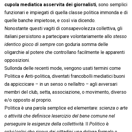
cupola mediatica asservita dei giornalisti
, sono semplici
funzionari e impiegati di quella classe politica immonda e di
quelle banche impietose, e così via dicendo.
Nonostante questi vagiti di consapevolezza collettiva, gli
italiani persistono a partecipare volontariamente allo 
stesso
identico gioco di sempre
 con goduria somma delle
oligarchie al potere che controllano facilmente le apparenti
opposizioni.
Sullonda delle recenti mode, vengono usati termini come
Politica e Anti-politica, diventati francobolli mediatici buoni
da appiccicare – in un senso o nellaltro – agli avversari
membri del club, setta, associazione, o movimento, diverso
e/o opposto al proprio.
Politica è una parola semplice ed elementare: 
scienza o arte
o attività che definisce lesercizio del bene comune nel
perseguire le esigenze della collettività
. Il 
Politico
 è
colui/colei che 
riceve dai cittadini una delega formale e