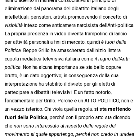
hanno aderito in maniera consociativa al principio di
eliminazione dal panorama del dibattito italiano degli
intellettuali, pensatori, artisti, promuovendo il concetto di
visibilità
 inteso come anticamera narcisista dellAnti-politica.
La propria presenza in video diventa trampolino di lancio
per attività personali a fini di mercato, quindi 
è fuori della
Politica
. Beppe Grillo ha smascherato dallinizio lintera
cupola mediatica televisiva italiana come 
il regno dellAnti-
politica
. Non ha alcuna importanza se sia bello oppure
brutto, è un dato oggettivo; in conseguenza della sua
interpretazione ha stabilito il divieto per gli eletti di
partecipare a dibattiti televisivi. E un fatto notorio,
fondamentale per Grillo. Perché è un ATTO POLITICO, non è
un vezzo isterico. Chi viola quella regola,
si sta mettendo
fuori della Politica
, perché con il proprio atto sta dicendo
che
non sono interessato al rispetto delle regole del
movimento al quale appartengo, perché non credo in unidea