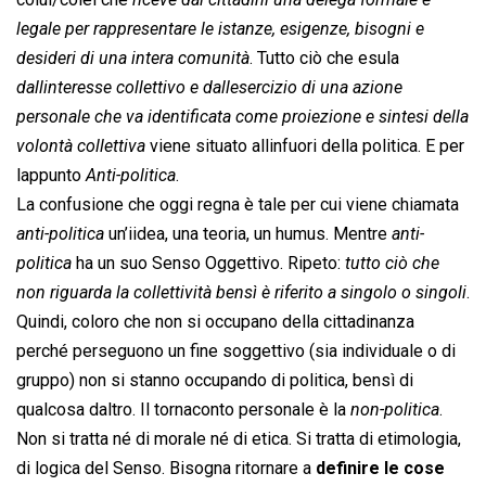
legale per rappresentare le istanze, esigenze, bisogni e
desideri di una intera comunità
. Tutto ciò che esula
dallinteresse collettivo e dallesercizio di una azione
personale che va identificata come proiezione e sintesi della
volontà collettiva
 viene situato allinfuori della politica. E per
lappunto 
Anti-politica
.
La confusione che oggi regna è tale per cui viene chiamata
anti-politica
 un’iidea, una teoria, un humus. Mentre 
anti-
politica
 ha un suo Senso Oggettivo. Ripeto: 
tutto ciò che
non riguarda la collettività bensì è riferito a singolo o singoli
.
Quindi, coloro che non si occupano della cittadinanza
perché perseguono un fine soggettivo (sia individuale o di
gruppo) non si stanno occupando di politica, bensì di
qualcosa daltro. Il tornaconto personale è la 
non-politica
.
Non si tratta né di morale né di etica. Si tratta di etimologia,
di logica del Senso. Bisogna ritornare a
definire le cose