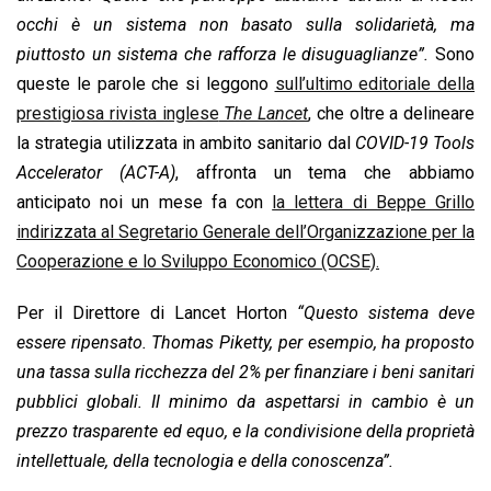
o
A
d
d
i
occhi è un sistema non basato sulla solidarietà, ma
o
p
I
s
n
piuttosto un sistema che rafforza le disuguaglianze”.
Sono
k
p
n
k
queste le parole che si leggono
sull’ultimo editoriale della
prestigiosa rivista inglese
The Lancet
, che oltre a delineare
la strategia utilizzata in ambito sanitario dal
COVID-19 Tools
Accelerator (ACT-A)
, affronta un tema che abbiamo
anticipato noi un mese fa con
la lettera di Beppe Grillo
indirizzata al Segretario Generale dell’Organizzazione per la
Cooperazione e lo Sviluppo Economico (OCSE).
Per il Direttore di Lancet Horton
“Questo sistema deve
essere ripensato. Thomas Piketty, per esempio, ha proposto
una tassa sulla ricchezza del 2% per finanziare i beni sanitari
pubblici globali. Il minimo da aspettarsi in cambio è un
prezzo trasparente ed equo, e la condivisione della proprietà
intellettuale, della tecnologia e della conoscenza”.