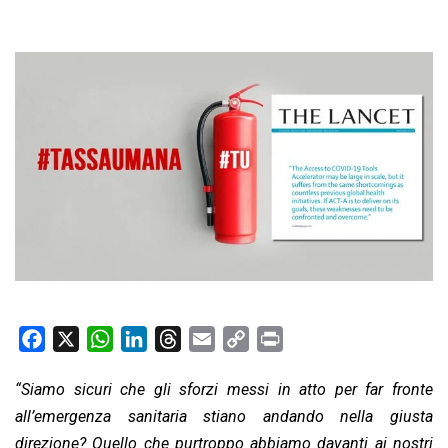
F
X
W
L
T
E
C
P
a
h
i
h
m
o
r
“
Siamo sicuri che
gli sforzi messi in atto per far fronte
c
a
n
r
a
p
i
all’emergenza sanitaria stiano
e
t
k
e
i
y
andando nella giusta
n
b
s
e
a
l
L
t
direzione
? Quello che purtroppo abbiamo davanti ai nostri