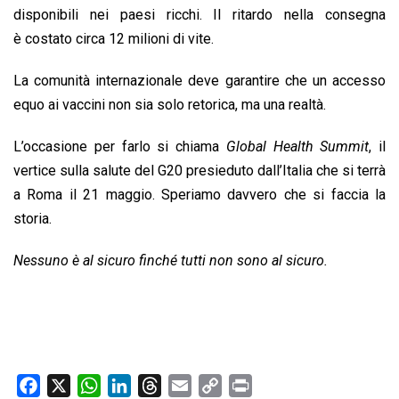
disponibili nei paesi ricchi. Il ritardo nella consegna
è costato circa 12 milioni di vite.
La comunità internazionale deve garantire che un accesso
equo ai vaccini non sia solo retorica, ma una realtà.
L’occasione per farlo si chiama
Global Health Summit
, il
vertice sulla salute del G20 presieduto dall’Italia che si terrà
a Roma il 21 maggio. Speriamo davvero che si faccia la
storia.
Nessuno è al sicuro finché tutti non sono al sicuro.
F
X
W
L
T
E
C
P