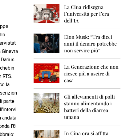
0
6
La Cina ridisegna
l’università per l’era
2
dell’IA
0
ppe
0
llo
7
Elon Musk: “Tra dieci
tervistat
anni il denaro potrebbe
2
non servire più”
a Ginevra
0
0
 Darius
8
La Generazione che non
chebin
riesce più a uscire di
2
r RTS.
casa
0
co la
0
9
ascrizion
Gli allevamenti di polli
di parte
stanno alimentando i
2
l’intervi
0
batteri della diarrea
1
umana
a andata
0
 onda l’8
2
In Cina ora si affitta
bbraio: