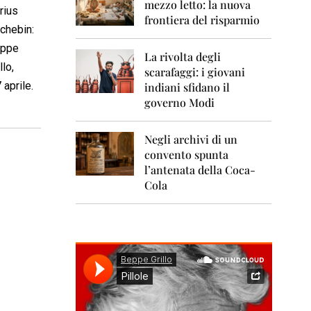
0
mezzo letto: la nuova
rius
1
frontiera del risparmio
1
chebin:
ppe
2
La rivolta degli
0
llo,
scarafaggi: i giovani
1
 aprile.
indiani sfidano il
2
governo Modi
2
0
Negli archivi di un
1
convento spunta
3
l’antenata della Coca-
2
Cola
0
1
4
2
0
1
5
2