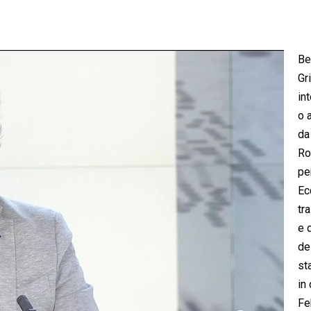
Be
Gri
in
o 
da
Ro
pe
Ec
tr
e 
del
st
in
Fe