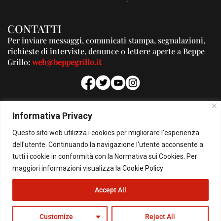
CONTATTI
Per inviare messaggi, comunicati stampa, segnalazioni,
richieste di interviste, denunce o lettere aperte a Beppe
Grillo:
web@beppegrillo.it
PUBBLICITA'
Informativa Privacy
Per la tua pubblicità su questo Blog:
Questo sito web utilizza i cookies per migliorare l'esperienza
pubblicita@beppegrillo.it
dell'utente. Continuando la navigazione l'utente acconsente a
tutti i cookie in conformità con la Normativa sui Cookies. Per
HOMEPAGE
COOKIE POLICY
PRIVACY POLICY
CONTATTI
maggiori informazioni visualizza la
Cookie Policy
Accept All
© Copyright 2026 - Il Blog di Beppe Grillo. All Rights Reserved - Powered by
happygrafic.com
Customize
Reject All