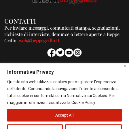
CONTATTI
Per inviare messaggi, comunicati stampa, segnalazioni,
richieste di interviste, denunce o lettere aperte a Beppe
Grillo:
web@beppegrillo.it
PUBBLICITA'
Informativa Privacy
Per la tua pubblicità su questo Blog:
Questo sito web utilizza i cookies per migliorare l'esperienza
pubblicita@beppegrillo.it
dell'utente. Continuando la navigazione l'utente acconsente a
tutti i cookie in conformità con la Normativa sui Cookies. Per
HOMEPAGE
COOKIE POLICY
PRIVACY POLICY
CONTATTI
maggiori informazioni visualizza la
Cookie Policy
Accept All
© Copyright 2026 - Il Blog di Beppe Grillo. All Rights Reserved - Powered by
happygrafic.com