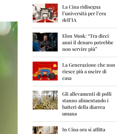
0
6
La Cina ridisegna
l’università per l’era
2
dell’IA
0
0
7
Elon Musk: “Tra dieci
anni il denaro potrebbe
2
non servire più”
0
0
8
La Generazione che non
riesce più a uscire di
2
casa
0
0
9
Gli allevamenti di polli
stanno alimentando i
2
0
batteri della diarrea
1
umana
0
2
In Cina ora si affitta