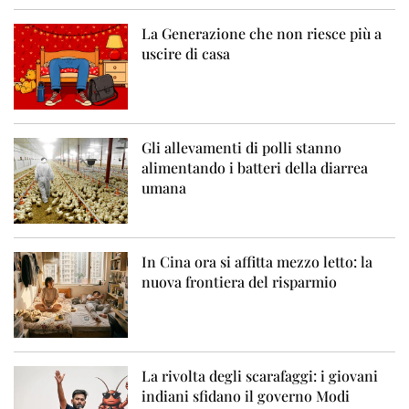
La Generazione che non riesce più a
uscire di casa
Gli allevamenti di polli stanno
alimentando i batteri della diarrea
umana
In Cina ora si affitta mezzo letto: la
nuova frontiera del risparmio
La rivolta degli scarafaggi: i giovani
indiani sfidano il governo Modi