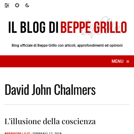
Blog ufficiale di Beppe Grillo con articoli, approfondimenti ed opinioni
≡
MENU
☰
David John Chalmers
L’illusione della coscienza
BEPPEGRILLO.IT
- FEBBRAIO 12, 2018