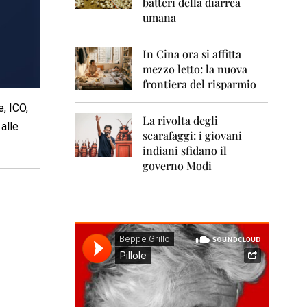
0
batteri della diarrea
1
umana
1
2
In Cina ora si affitta
0
mezzo letto: la nuova
1
frontiera del risparmio
2
, ICO,
2
La rivolta degli
alle
0
scarafaggi: i giovani
1
indiani sfidano il
3
governo Modi
2
0
1
4
2
0
1
5
2