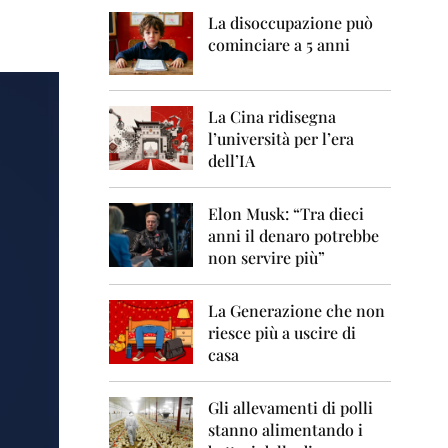
0
6
La disoccupazione può
cominciare a 5 anni
2
0
0
7
La Cina ridisegna
l’università per l’era
2
dell’IA
0
0
8
Elon Musk: “Tra dieci
anni il denaro potrebbe
2
non servire più”
0
0
9
La Generazione che non
riesce più a uscire di
2
casa
0
1
0
Gli allevamenti di polli
stanno alimentando i
2