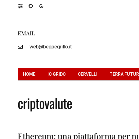
EMAIL
web@beppegrillo.it
HOME
IO GRIDO
CERVELLI
TERRA FUTU
criptovalute
Ethereum: una piattaforma per n