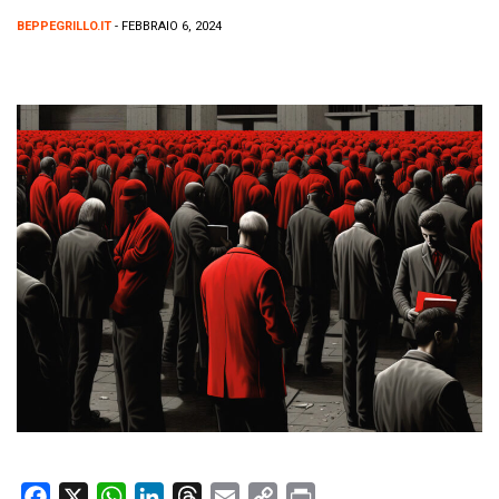
BEPPEGRILLO.IT
- FEBBRAIO 6, 2024
F
X
W
L
T
E
C
P