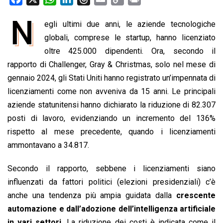
a
h
i
h
m
o
r
N
egli ultimi due anni, le aziende tecnologiche
c
a
n
r
a
p
i
e
globali, comprese le startup, hanno licenziato
t
k
e
i
y
n
b
s
e
a
l
L
t
oltre 425.000 dipendenti. Ora, secondo il
o
A
d
d
i
rapporto di Challenger, Gray & Christmas, solo nel mese di
o
p
I
s
n
gennaio 2024, gli Stati Uniti hanno registrato un’impennata di
k
p
n
k
licenziamenti come non avveniva da 15 anni. Le principali
aziende statunitensi hanno dichiarato la riduzione di 82.307
posti di lavoro, evidenziando un incremento del 136%
rispetto al mese precedente, quando i licenziamenti
ammontavano a 34.817.
Secondo il rapporto, sebbene i licenziamenti siano
influenzati da fattori politici (elezioni presidenziali) c’è
anche una tendenza più ampia guidata dalla
crescente
automazione e dall’adozione dell’intelligenza artificiale
in vari settori.
La riduzione dei costi è indicata come il