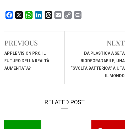
F
X
W
L
T
E
C
P
a
h
i
h
m
o
r
c
a
n
r
a
p
i
e
t
k
e
i
y
n
PREVIOUS
NEXT
b
s
e
a
l
L
t
o
A
d
d
i
APPLE VISION PRO, IL
DA PLASTICA A SETA
o
p
I
s
n
FUTURO DELLA REALTÀ
BIODEGRADABILE, UNA
k
p
n
k
AUMENTATA?
“SVOLTA BATTERICA” AIUTA
IL MONDO
RELATED POST