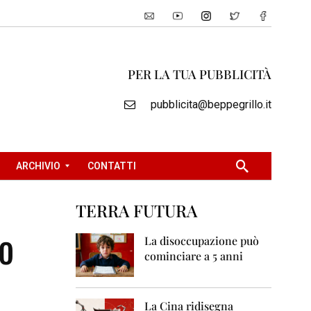
PER LA TUA PUBBLICITÀ
pubblicita@beppegrillo.it
ARCHIVIO
CONTATTI
TERRA FUTURA
2
o
0
La disoccupazione può
0
cominciare a 5 anni
5
2
0
La Cina ridisegna