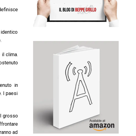
efinisce
 identico
.
il clima.
sostenuto
enuto in
. I paesi
il grosso
ffrontare
eranno ad