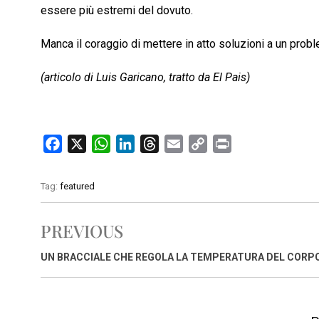
essere più estremi del dovuto.
Manca il coraggio di mettere in atto soluzioni a un prob
(articolo di Luis Garicano, tratto da El Pais)
F
X
W
L
T
E
C
P
a
h
i
h
m
o
r
c
a
n
r
a
p
i
Tag:
featured
e
t
k
e
i
y
n
b
s
e
a
l
L
t
PREVIOUS
o
A
d
d
i
o
p
I
s
n
UN BRACCIALE CHE REGOLA LA TEMPERATURA DEL CORP
k
p
n
k