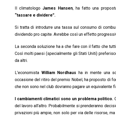
Il climatologo
James Hansen
, ha fatto una propost
“tassare e dividere”.
Si tratta di introdurre una tassa sul consumo di combustibi
dividendo pro capite. Avrebbe così un effetto progressi
La seconda soluzione ha a che fare con il fatto che tutti 
Così molti paesi (specialmente gli Stati Uniti) preferis
da altri.
L’economista
William Nordhaus
ha in mente una sol
occasione del ritiro del premio Nobel, ha proposto di for
che non sono nel club dovranno pagare un equivalente fis
I cambiamenti climatici sono un problema politico.
C
del lavoro all’altro. Probabilmente si prenderanno decis
privazioni più ampie, non solo per via delle risorse, ma