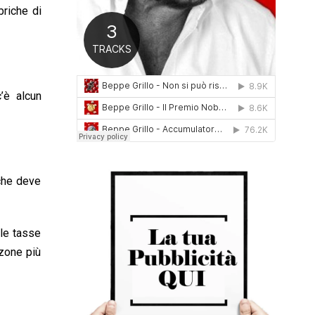
briche di
0
1
6
’è alcun
 che deve
 le tasse
 zone più