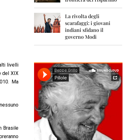
0
1
1
La rivolta degli
scarafaggi: i giovani
2
0
indiani sfidano il
1
governo Modi
2
2
0
1
i livelli
3
e del XIX
2010. Ma
2
0
1
4
a nessuno
2
0
1
n Brasile
5
mpreranno
2