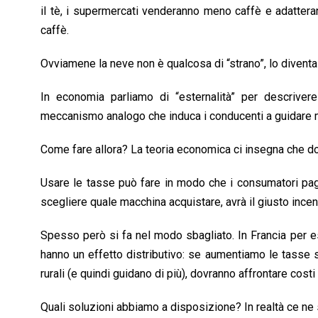
il tè, i supermercati venderanno meno caffè e adatterann
caffè.
Ovviamene la neve non è qualcosa di “strano”, lo diventa 
In economia parliamo di “esternalità” per descrive
meccanismo analogo che induca i conducenti a guidare 
Come fare allora? La teoria economica ci insegna che do
Usare le tasse può fare in modo che i consumatori pagh
scegliere quale macchina acquistare, avrà il giusto inc
Spesso però si fa nel modo sbagliato. In Francia per es
hanno un effetto distributivo: se aumentiamo le tasse su
rurali (e quindi guidano di più), dovranno affrontare costi 
Quali soluzioni abbiamo a disposizione? In realtà ce ne