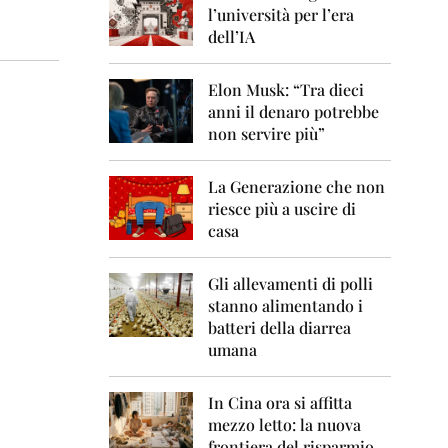
0
l’università per l’era
6
dell’IA
2
0
Elon Musk: “Tra dieci
0
anni il denaro potrebbe
7
non servire più”
2
0
La Generazione che non
0
8
riesce più a uscire di
casa
2
0
0
Gli allevamenti di polli
9
stanno alimentando i
batteri della diarrea
2
umana
0
1
0
In Cina ora si affitta
mezzo letto: la nuova
2
frontiera del risparmio