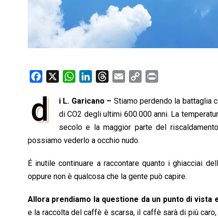
F
X
W
L
T
E
C
P
a
h
i
h
m
o
r
d
i L. Garicano –
Stiamo perdendo la battaglia co
c
a
n
r
a
p
i
e
di CO2 degli ultimi 600.000 anni. La temperatur
t
k
e
i
y
n
b
s
e
a
l
L
t
secolo e la maggior parte del riscaldamento 
o
A
d
d
i
possiamo vederlo a occhio nudo.
o
p
I
s
n
É inutile continuare a raccontare quanto i ghiacciai de
k
p
n
k
oppure non è qualcosa che la gente può capire.
Allora prendiamo la questione da un punto di vista
e la raccolta del caffè è scarsa, il caffè sarà di più ca