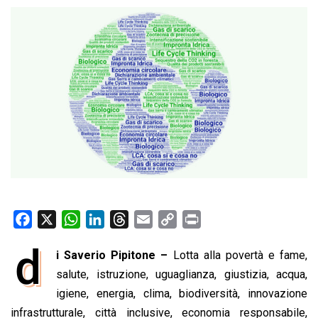
F
X
W
L
T
E
C
P
a
h
i
h
m
o
r
d
i Saverio Pipitone –
Lotta alla povertà e fame,
c
a
n
r
a
p
i
e
salute, istruzione, uguaglianza, giustizia, acqua,
t
k
e
i
y
n
b
s
e
a
l
L
t
igiene, energia, clima, biodiversità, innovazione
o
A
d
d
i
infrastrutturale, città inclusive, economia responsabile,