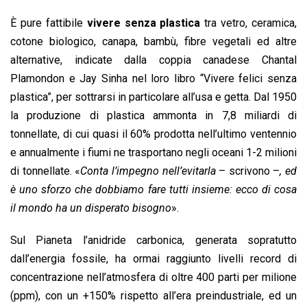
È pure fattibile
vivere senza plastica
tra vetro, ceramica,
cotone biologico, canapa, bambù, fibre vegetali ed altre
alternative, indicate dalla coppia canadese Chantal
Plamondon e Jay Sinha nel loro libro “Vivere felici senza
plastica”, per sottrarsi in particolare all’usa e getta. Dal 1950
la produzione di plastica ammonta in 7,8 miliardi di
tonnellate, di cui quasi il 60% prodotta nell’ultimo ventennio
e annualmente i fiumi ne trasportano negli oceani 1-2 milioni
di tonnellate. «
Conta l’impegno nell’evitarla
– scrivono –
,
ed
è uno sforzo che dobbiamo fare tutti insieme: ecco di cosa
il mondo ha un disperato bisogno
».
Sul Pianeta l’anidride carbonica, generata sopratutto
dall’energia fossile, ha ormai raggiunto livelli record di
concentrazione nell’atmosfera di oltre 400 parti per milione
(ppm), con un +150% rispetto all’era preindustriale, ed un