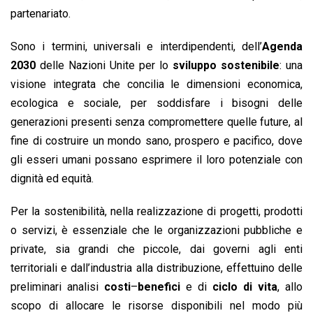
o
p
I
s
n
partenariato.
k
p
n
k
Sono i termini, universali e interdipendenti, dell’
Agenda
2030
delle Nazioni Unite per lo
sviluppo sostenibile
: una
visione integrata che concilia le dimensioni economica,
ecologica e sociale, per soddisfare i bisogni delle
generazioni presenti senza compromettere quelle future, al
fine di costruire un mondo sano, prospero e pacifico, dove
gli esseri umani possano esprimere il loro potenziale con
dignità ed equità.
Per la sostenibilità, nella realizzazione di progetti, prodotti
o servizi, è essenziale che le organizzazioni pubbliche e
private, sia grandi che piccole, dai governi agli enti
territoriali e dall’industria alla distribuzione, effettuino delle
preliminari analisi
costi
–
benefici
e di
ciclo di vita
, allo
scopo di allocare le risorse disponibili nel modo più