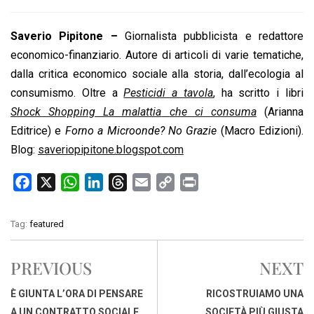
Saverio Pipitone –
Giornalista pubblicista e redattore
economico-finanziario. Autore di articoli di varie tematiche,
dalla critica economico sociale alla storia, dall’ecologia al
consumismo. Oltre a
Pesticidi a tavola
, ha scritto i libri
Shock Shopping La malattia
che ci consuma
(Arianna
Editrice) e
Forno a Microonde? No Grazie
(Macro Edizioni).
Blog:
saveriopipitone.blogspot.com
F
X
W
L
T
E
C
P
a
h
i
h
m
o
r
c
a
n
r
a
p
i
Tag:
featured
e
t
k
e
i
y
n
b
s
e
a
l
L
t
PREVIOUS
NEXT
o
A
d
d
i
o
p
I
s
n
È GIUNTA L’ORA DI PENSARE
RICOSTRUIAMO UNA
k
p
n
k
A UN CONTRATTO SOCIALE
SOCIETÀ PIÙ GIUSTA