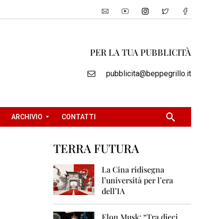
PER LA TUA PUBBLICITÀ
pubblicita@beppegrillo.it
ARCHIVIO
CONTATTI
TERRA FUTURA
2
0
La Cina ridisegna
0
l’università per l’era
5
dell’IA
2
0
Elon Musk: “Tra dieci