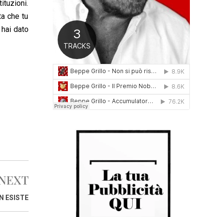
ituzioni.
0
ta che tu
1
6
 hai dato
NEXT
N ESISTE