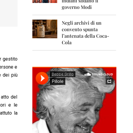
indiani sfidano il
0
1
governo Modi
1
Negli archivi di un
2
0
convento spunta
1
l’antenata della Coca-
2
Cola
2
0
r gestito
1
3
persone e
e dei più
2
0
1
4
 atto del
tori e le
2
0
attuto la
1
5
2