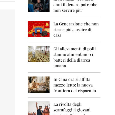
0
anni il denaro potrebbe
6
non servire più”
2
0
La Generazione che non
0
7
riesce più a uscire di
casa
2
0
0
Gli allevamenti di polli
8
stanno alimentando i
batteri della diarrea
2
umana
0
0
9
In Cina ora si affitta
mezzo letto: la nuova
2
frontiera del risparmio
0
1
0
La rivolta degli
scarafaggi: i giovani
2