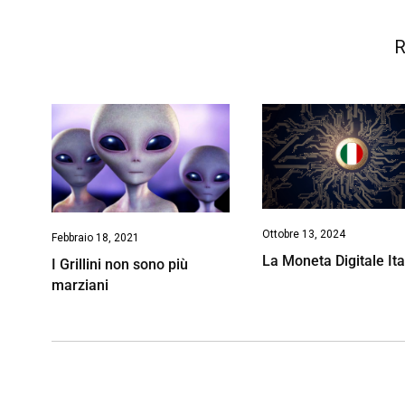
k
p
n
k
R
Ottobre 13, 2024
Febbraio 18, 2021
La Moneta Digitale Ita
I Grillini non sono più
marziani