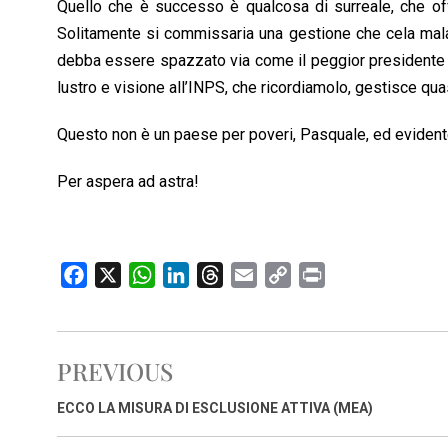
Quello che è successo è qualcosa di surreale, che offend
Solitamente si commissaria una gestione che cela malaff
debba essere spazzato via come il peggior presidente del
lustro e visione all’INPS, che ricordiamolo, gestisce qua
Questo non è un paese per poveri, Pasquale, ed evide
Per aspera ad astra!
F
X
W
L
T
E
C
P
a
h
i
h
m
o
r
c
a
n
r
a
p
i
e
t
k
e
i
y
n
PREVIOUS
b
s
e
a
l
L
t
o
A
d
d
i
ECCO LA MISURA DI ESCLUSIONE ATTIVA (MEA)
o
p
I
s
n