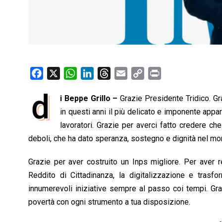
F
X
W
L
T
E
C
P
a
h
i
h
m
o
r
d
i Beppe Grillo –
Grazie Presidente Tridico. Gra
c
a
n
r
a
p
i
e
in questi anni il più delicato e imponente appa
t
k
e
i
y
n
b
s
e
a
l
L
t
lavoratori. Grazie per averci fatto credere ch
o
A
d
d
i
deboli, che ha dato speranza, sostegno e dignità nel mom
o
p
I
s
n
Grazie per aver costruito un Inps migliore. Per aver r
k
p
n
k
Reddito di Cittadinanza, la digitalizzazione e trasfor
innumerevoli iniziative sempre al passo coi tempi. Graz
povertà con ogni strumento a tua disposizione.