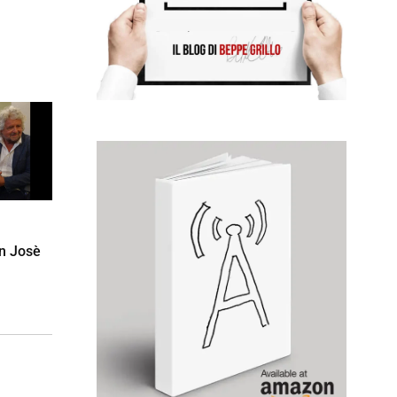
on Josè