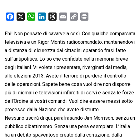
F
X
W
L
T
E
C
P
a
h
i
h
m
o
r
c
a
n
r
a
p
i
Ehi! Non pensate di cavarvela così. Con qualche comparsata
e
t
k
e
i
y
n
televisiva e un Rigor Montis radiocomandato, mantenendovi
b
s
e
a
l
L
t
a distanza di sicurezza dai cittadini sparando frasi fatte
o
A
d
d
i
sull’antipolitica. Lo so che confidate nella memoria breve
o
p
I
s
n
degli italiani. Vi volete ripresentare, riverginati dai media,
k
p
n
k
alle elezioni 2013. Avete il terrore di perdere il controllo
delle operazioni. Sapete bene cosa vuol dire non disporre
più di giornali e televisioni infarciti di servi e senza le forze
dell’Ordine ai vostri comandi. Vuol dire essere messi sotto
processo dalla Nazione che avete distrutto.
Nessuno uscirà di qui, parafrasando
Jim Morrison
, senza un
pubblico dibattimento. Senza una pena esemplare. L’Italia
ha un debito spaventoso creato dalla corruzione, dalla