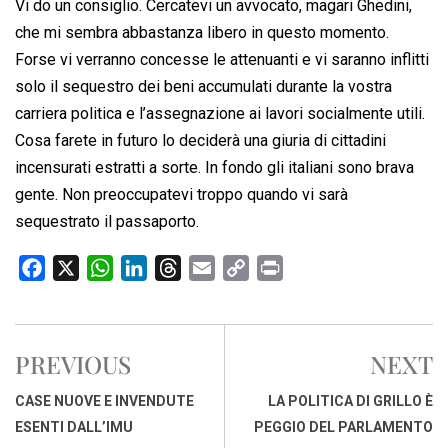
Vi do un consiglio. Cercatevi un avvocato, magari Ghedini,
che mi sembra abbastanza libero in questo momento.
Forse vi verranno concesse le attenuanti e vi saranno inflitti
solo il sequestro dei beni accumulati durante la vostra
carriera politica e l’assegnazione ai lavori socialmente utili.
Cosa farete in futuro lo deciderà una giuria di cittadini
incensurati estratti a sorte. In fondo gli italiani sono brava
gente. Non preoccupatevi troppo quando vi sarà
sequestrato il passaporto.
F
X
W
L
T
E
C
P
a
h
i
h
m
o
r
c
a
n
r
a
p
i
e
t
k
e
i
y
n
PREVIOUS
NEXT
b
s
e
a
l
L
t
o
A
d
d
i
CASE NUOVE E INVENDUTE
LA POLITICA DI GRILLO È
o
p
I
s
n
ESENTI DALL’IMU
PEGGIO DEL PARLAMENTO