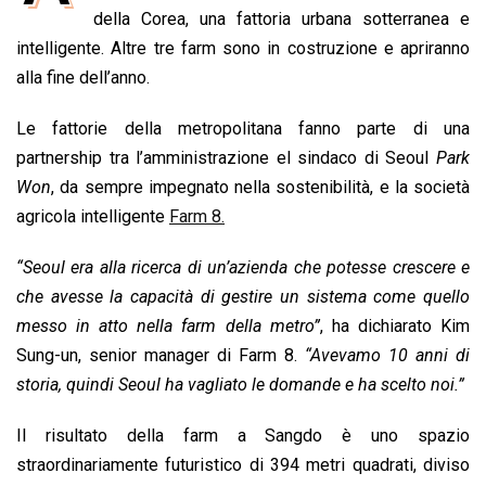
b
s
e
a
l
L
t
della Corea, una fattoria urbana sotterranea e
o
A
d
d
i
intelligente. Altre tre farm sono in costruzione e apriranno
o
p
I
s
n
alla fine dell’anno.
k
p
n
k
Le fattorie della metropolitana fanno parte di una
partnership tra l’amministrazione el sindaco di Seoul
Park
Won
, da sempre impegnato nella sostenibilità, e la società
agricola intelligente
Farm 8.
“Seoul era alla ricerca di un’azienda che potesse crescere e
che avesse la capacità di gestire un sistema come quello
messo in atto nella farm della metro”
, ha dichiarato Kim
Sung-un, senior manager di Farm 8.
“Avevamo 10 anni di
storia, quindi Seoul ha vagliato le domande e ha scelto noi.”
Il risultato della farm a Sangdo è uno spazio
straordinariamente futuristico di 394 metri quadrati, diviso