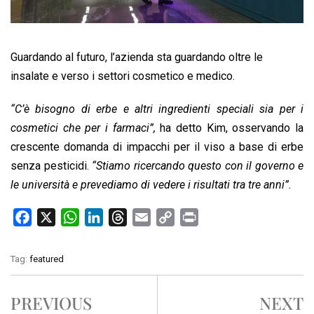
Guardando al futuro, l’azienda sta guardando oltre le
insalate e verso i settori cosmetico e medico.
“C’è bisogno di erbe e altri ingredienti speciali sia per i
cosmetici che per i farmaci”,
ha detto Kim, osservando la
crescente domanda di impacchi per il viso a base di erbe
senza pesticidi.
“Stiamo ricercando questo con il governo e
le università e prevediamo di vedere i risultati tra tre anni”.
F
X
W
L
T
E
C
P
a
h
i
h
m
o
r
c
a
n
r
a
p
i
Tag:
featured
e
t
k
e
i
y
n
b
s
e
a
l
L
t
PREVIOUS
NEXT
o
A
d
d
i