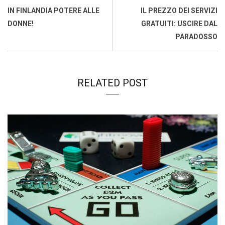
o
p
I
s
n
IN FINLANDIA POTERE ALLE
IL PREZZO DEI SERVIZI
k
p
n
k
DONNE!
GRATUITI: USCIRE DAL
PARADOSSO
RELATED POST