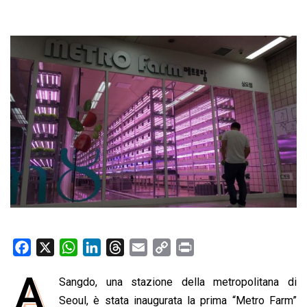
F
X
W
L
T
E
C
P
a
h
i
h
m
o
r
A
Sangdo, una stazione della metropolitana di
c
a
n
r
a
p
i
e
Seoul, è stata inaugurata la prima “Metro Farm”
t
k
e
i
y
n