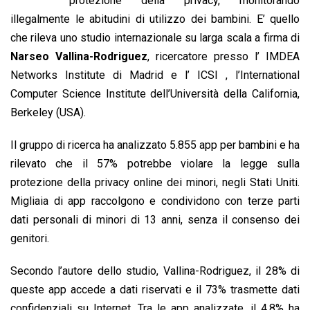
protezione della privacy, monitorando
o
A
d
d
i
illegalmente le abitudini di utilizzo dei bambini. E’ quello
o
p
I
s
n
che rileva uno studio internazionale su larga scala a firma di
k
p
n
k
Narseo Vallina-Rodriguez
, ricercatore presso l’ IMDEA
Networks Institute di Madrid e l’ ICSI , l’International
Computer Science Institute dell’Università della California,
Berkeley (USA).
Il gruppo di ricerca ha analizzato 5.855 app per bambini e ha
rilevato che il 57% potrebbe violare la legge sulla
protezione della privacy online dei minori, negli Stati Uniti.
Migliaia di app raccolgono e condividono con terze parti
dati personali di minori di 13 anni, senza il consenso dei
genitori.
Secondo l’autore dello studio, Vallina-Rodriguez, il 28% di
queste app accede a dati riservati e il 73% trasmette dati
confidenziali su Internet. Tra le app analizzate, il 4,8% ha