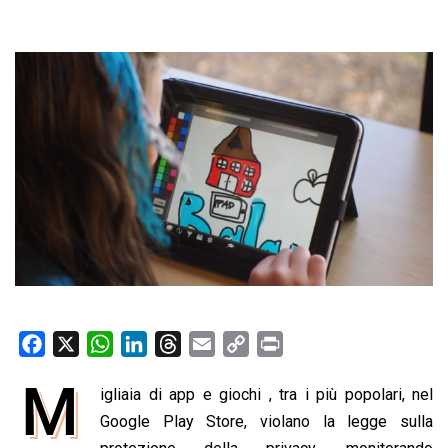
F
X
W
L
T
E
C
P
a
h
i
h
m
o
r
M
igliaia di app e giochi , tra i più popolari, nel
c
a
n
r
a
p
i
e
Google Play Store, violano la legge sulla
t
k
e
i
y
n
b
s
e
a
l
L
t