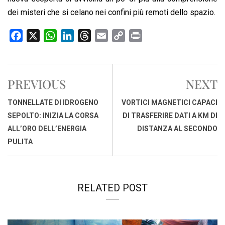
dei misteri che si celano nei confini più remoti dello spazio.
F
X
W
L
T
E
C
P
a
h
i
h
m
o
r
c
a
n
r
a
p
i
e
t
k
e
i
y
n
PREVIOUS
NEXT
b
s
e
a
l
L
t
o
A
d
d
i
TONNELLATE DI IDROGENO
VORTICI MAGNETICI CAPACI
o
p
I
s
n
SEPOLTO: INIZIA LA CORSA
DI TRASFERIRE DATI A KM DI
k
p
n
k
ALL’ORO DELL’ENERGIA
DISTANZA AL SECONDO
PULITA
RELATED POST