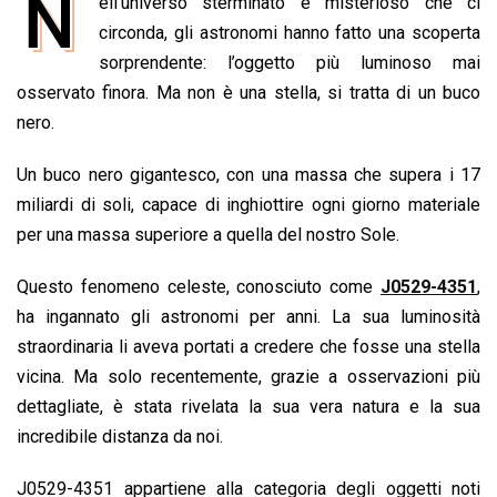
N
ell’universo sterminato e misterioso che ci
c
a
n
r
a
p
i
e
circonda, gli astronomi hanno fatto una scoperta
t
k
e
i
y
n
b
s
e
a
l
L
t
sorprendente: l’oggetto più luminoso mai
o
A
d
d
i
osservato finora. Ma non è una stella, si tratta di un buco
o
p
I
s
n
nero.
k
p
n
k
Un buco nero gigantesco, con una massa che supera i 17
miliardi di soli, capace di inghiottire ogni giorno materiale
per una massa superiore a quella del nostro Sole.
Questo fenomeno celeste, conosciuto come
J0529-4351
,
ha ingannato gli astronomi per anni. La sua luminosità
straordinaria li aveva portati a credere che fosse una stella
vicina. Ma solo recentemente, grazie a osservazioni più
dettagliate, è stata rivelata la sua vera natura e la sua
incredibile distanza da noi.
J0529-4351 appartiene alla categoria degli oggetti noti