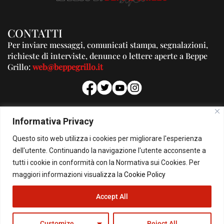
CONTATTI
Per inviare messaggi, comunicati stampa, segnalazioni,
richieste di interviste, denunce o lettere aperte a Beppe
Grillo:
web@beppegrillo.it
PUBBLICITA'
Informativa Privacy
Per la tua pubblicità su questo Blog:
Questo sito web utilizza i cookies per migliorare l'esperienza
pubblicita@beppegrillo.it
dell'utente. Continuando la navigazione l'utente acconsente a
tutti i cookie in conformità con la Normativa sui Cookies. Per
HOMEPAGE
COOKIE POLICY
PRIVACY POLICY
CONTATTI
maggiori informazioni visualizza la
Cookie Policy
© Copyright 2026 - Il Blog di Beppe Grillo. All Rights Reserved - Powered by
Accept All
happygrafic.com
Customize
Reject All