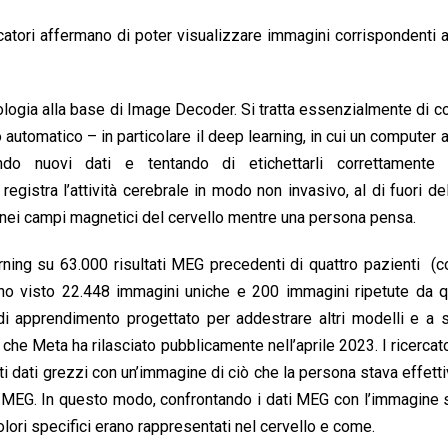
atori affermano di poter visualizzare immagini corrispondenti all
cnologia alla base di Image Decoder. Si tratta essenzialmente di 
o automatico – in particolare il deep learning, in cui un computer
ando nuovi dati e tentando di etichettarli correttament
istra l’attività cerebrale in modo non invasivo, al di fuori del
i nei campi magnetici del cervello mentre una persona pensa.
rning su 63.000 risultati MEG precedenti di quattro pazienti (c
anno visto 22.448 immagini uniche e 200 immagini ripetute da 
i apprendimento progettato per addestrare altri modelli e a s
che Meta ha rilasciato pubblicamente nell’aprile 2023. I ricercat
i dati grezzi con un’immagine di ciò che la persona stava effet
à MEG. In questo modo, confrontando i dati MEG con l’immagine
olori specifici erano rappresentati nel cervello e come.