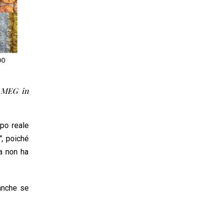
i MEG in
mpo reale
”,
poiché
ia non ha
 anche se