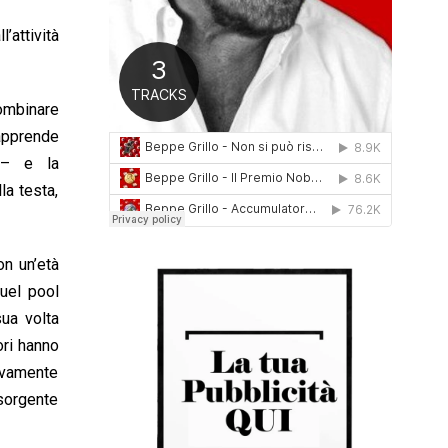
0
’attività
1
6
combinare
 apprende
e – e la
la testa,
on un’età
quel pool
ua volta
ori hanno
tivamente
 sorgente