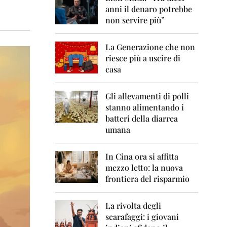
0
anni il denaro potrebbe
6
non servire più”
2
0
La Generazione che non
0
7
riesce più a uscire di
casa
2
0
0
Gli allevamenti di polli
8
stanno alimentando i
batteri della diarrea
2
umana
0
0
9
In Cina ora si affitta
mezzo letto: la nuova
2
frontiera del risparmio
0
1
0
La rivolta degli
scarafaggi: i giovani
2