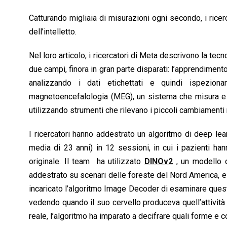
Catturando migliaia di misurazioni ogni secondo, i ricerc
dell’intelletto.
Nel loro articolo, i ricercatori di Meta descrivono la te
due campi, finora in gran parte disparati: l’apprendiment
analizzando i dati etichettati e quindi ispezion
magnetoencefalologia (MEG), un sistema che misura e reg
utilizzando strumenti che rilevano i piccoli cambiament
I ricercatori hanno addestrato un algoritmo di deep lea
media di 23 anni) in 12 sessioni, in cui i pazienti h
originale. Il team ha utilizzato
DINOv2
, un modello d
addestrato su scenari delle foreste del Nord America, e 
incaricato l’algoritmo Image Decoder di esaminare quest
vedendo quando il suo cervello produceva quell’attivit
reale, l’algoritmo ha imparato a decifrare quali forme e c