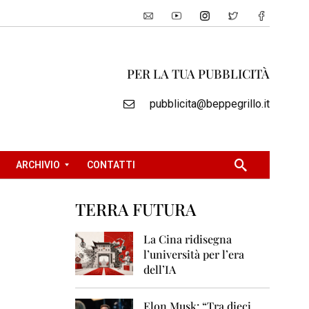
PER LA TUA PUBBLICITÀ
pubblicita@beppegrillo.it
ARCHIVIO
CONTATTI
TERRA FUTURA
2
0
La Cina ridisegna
0
l’università per l’era
5
dell’IA
2
0
Elon Musk: “Tra dieci