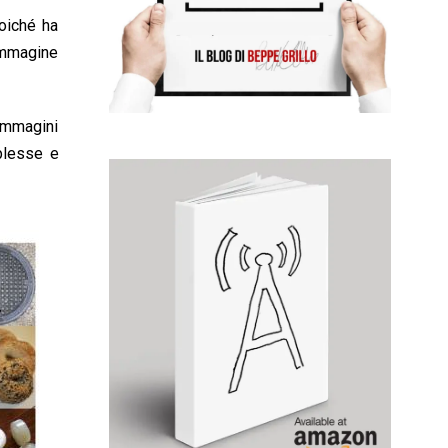
poiché ha
’immagine
immagini
plesse e