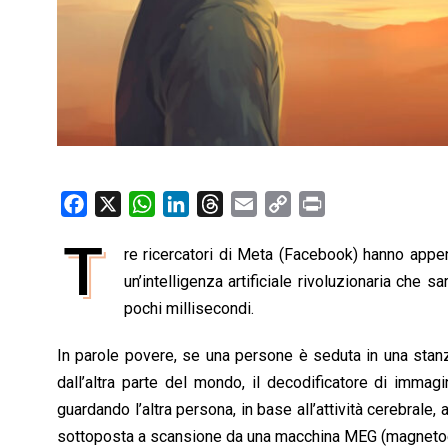
F
X
W
L
T
E
C
P
a
h
i
h
m
o
r
T
re ricercatori di Meta (Facebook) hanno app
c
a
n
r
a
p
i
e
un’intelligenza artificiale rivoluzionaria che 
t
k
e
i
y
n
b
s
e
a
l
L
t
pochi millisecondi.
o
A
d
d
i
In parole povere, se una persone è seduta in una stan
o
p
I
s
n
dall’altra parte del mondo, il decodificatore di imma
k
p
n
k
guardando l’altra persona, in base all’attività cerebrale,
sottoposta a scansione da una macchina MEG (magnetoe