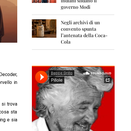
indiani sfidano il
0
1
governo Modi
1
Negli archivi di un
2
0
convento spunta
1
l’antenata della Coca-
2
Cola
2
0
1
3
Decoder,
2
0
rvello in
1
4
 si trova
2
0
 cosa sta
1
ing e sia
5
2