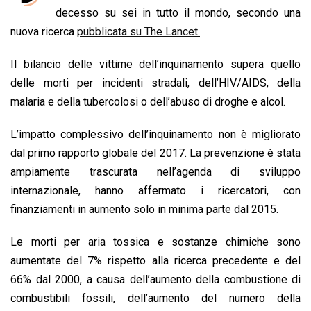
b
s
e
a
l
L
t
decesso su sei in tutto il mondo, secondo una
o
A
d
d
i
nuova ricerca
pubblicata su The Lancet.
o
p
I
s
n
Il bilancio delle vittime dell’inquinamento supera quello
k
p
n
k
delle morti per incidenti stradali, dell’HIV/AIDS, della
malaria e della tubercolosi o dell’abuso di droghe e alcol.
L’impatto complessivo dell’inquinamento non è migliorato
dal primo rapporto globale del 2017. La prevenzione è stata
ampiamente trascurata nell’agenda di sviluppo
internazionale, hanno affermato i ricercatori, con
finanziamenti in aumento solo in minima parte dal 2015.
Le morti per aria tossica e sostanze chimiche sono
aumentate del 7% rispetto alla ricerca precedente e del
66% dal 2000, a causa dell’aumento della combustione di
combustibili fossili, dell’aumento del numero della