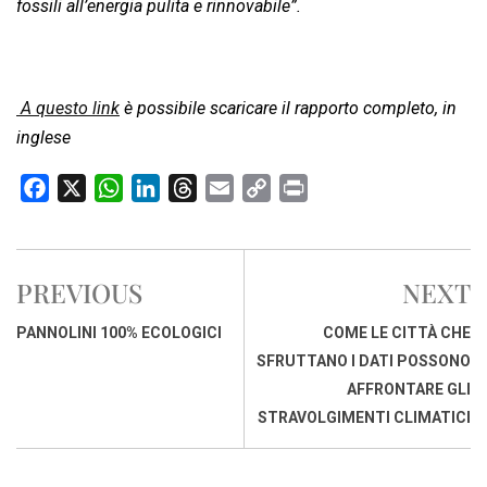
fossili all’energia pulita e rinnovabile”.
A questo link
è possibile scaricare il rapporto completo, in
inglese
F
X
W
L
T
E
C
P
a
h
i
h
m
o
r
c
a
n
r
a
p
i
e
t
k
e
i
y
n
PREVIOUS
NEXT
b
s
e
a
l
L
t
o
A
d
d
i
PANNOLINI 100% ECOLOGICI
COME LE CITTÀ CHE
o
p
I
s
n
SFRUTTANO I DATI POSSONO
k
p
n
k
AFFRONTARE GLI
STRAVOLGIMENTI CLIMATICI