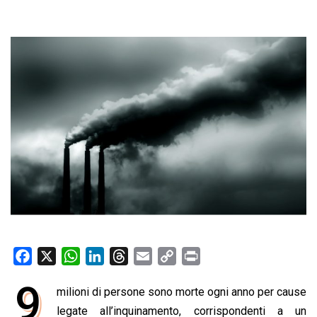
F
X
W
L
T
E
C
P
a
h
i
h
m
o
r
9
milioni di persone sono morte ogni anno per cause
c
a
n
r
a
p
i
e
legate all’inquinamento, corrispondenti a un
t
k
e
i
y
n