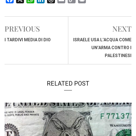
a
h
i
h
m
o
r
c
a
n
r
a
p
i
e
t
k
e
i
y
n
PREVIOUS
NEXT
b
s
e
a
l
L
t
o
A
d
d
i
I TARDIVI MEDIA DI DIO
ISRAELE USA L’ACQUA COME
o
p
I
s
n
UN’ARMA CONTRO I
k
p
n
k
PALESTINESI
RELATED POST