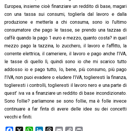
Europea, insieme cioè finanziare un reddito di base, magari
con una tassa sui consumi, toglierla dal lavoro e dalla
produzione e metterla a chi consuma, sono io l’ultimo
consumatore che pago le tasse, se prendo una tazzaa di
caffè quando la pago 1 euro e mezzo, quanto costa? in quel
mezzo pago la tazzina, lo zucchero, il lavoro e l’affitto, la
corrente elettrica, il cameriere, il lavoro e pago anche l’IVA,
le tasse di quello lì, quindi sono io che mi scarico tutto
addosso io e pago tutto, Io, bene, più consumo, più pago
l’IVA, non puoi evadere o eludere l’IVA, toglieresti la finanza,
toglieresti i controlli, toglieresti il lavoro nero e una parte di
quest’ iva va a finanziare un reddito di base incondizionato.
Sono follie? parliamone se sono follie, ma è folle invece
continuare a far finta di avere delle idee su dei concetti
vecchi e finiti.
F
X
W
L
T
E
C
P