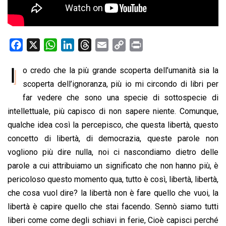
F
X
W
L
T
E
C
P
a
h
i
h
m
o
r
I
o credo che la più grande scoperta dell’umanità sia la
c
a
n
r
a
p
i
e
scoperta dell’ignoranza, più io mi circondo di libri per
t
k
e
i
y
n
b
s
e
a
l
L
t
far vedere che sono una specie di sottospecie di
o
A
d
d
i
intellettuale, più capisco di non sapere niente. Comunque,
o
p
I
s
n
qualche idea così la percepisco, che questa libertà, questo
k
p
n
k
concetto di libertà, di democrazia, queste parole non
vogliono più dire nulla, noi ci nascondiamo dietro delle
parole a cui attribuiamo un significato che non hanno più, è
pericoloso questo momento qua, tutto è così, libertà, libertà,
che cosa vuol dire? la libertà non è fare quello che vuoi, la
libertà è capire quello che stai facendo. Sennò siamo tutti
liberi come come degli schiavi in ferie, Cioè capisci perché