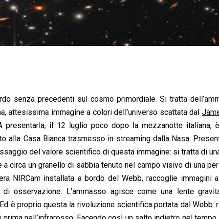
rdo senza precedenti sul cosmo primordiale. Si tratta dell’am
, attesissima immagine a colori dell’universo scattata dal
Jam
 A presentarla, il 12 luglio poco dopo la mezzanotte italiana, è
nto alla Casa Bianca trasmesso in streaming dalla Nasa. Prese
ssaggio del valore scientifico di questa immagine: si tratta di una
 a circa un granello di sabbia tenuto nel campo visivo di una pe
amera NIRCam installata a bordo del Webb, raccoglie immagini 
 di osservazione. L’ammasso agisce come una lente gravita
Ed è proprio questa la rivoluzione scientifica portata dal Webb: r
ati prima nell’infrarosso. Facendo così un salto indietro nel tempo