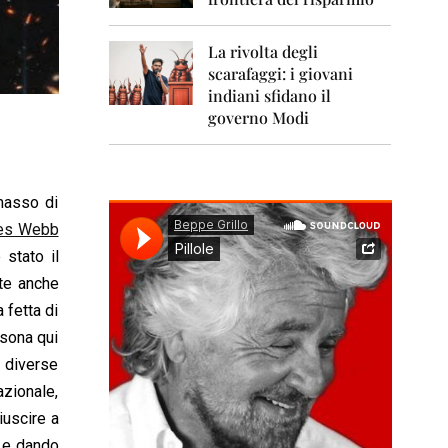
0
1
1
La rivolta degli
scarafaggi: i giovani
2
0
indiani sfidano il
1
governo Modi
2
2
0
masso di
1
3
es Webb
 stato il
2
0
nte anche
1
 fetta di
4
rsona qui
2
a diverse
0
zionale,
1
5
iuscire a
, e dando
2