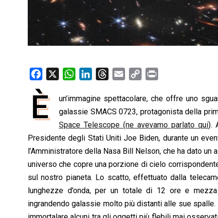
F
X
W
L
T
E
C
P
a
h
i
h
m
o
r
È
un’immagine spettacolare, che offre uno sgua
c
a
n
r
a
p
i
e
galassie SMACS 0723, protagonista della prima
t
k
e
i
y
n
b
s
e
a
l
L
t
Space Telescope (ne avevamo parlato qui
).
o
A
d
d
i
Presidente degli Stati Uniti Joe Biden, durante un eve
o
p
I
s
n
l’Amministratore della Nasa Bill Nelson, che ha dato un a
k
p
n
k
universo che copre una porzione di cielo corrispondente
sul nostro pianeta. Lo scatto, effettuato dalla telec
lunghezze d’onda, per un totale di 12 ore e mezza
ingrandendo galassie molto più distanti alle sue spalle. 
immortalare alcuni tra gli oggetti più flebili mai osserv