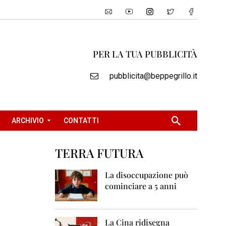
PER LA TUA PUBBLICITÀ
pubblicita@beppegrillo.it
ARCHIVIO
CONTATTI
TERRA FUTURA
2
0
La disoccupazione può
0
cominciare a 5 anni
5
2
0
La Cina ridisegna