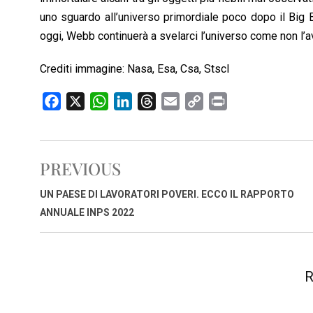
uno sguardo all’universo primordiale poco dopo il Big 
oggi, Webb continuerà a svelarci l’universo come non l’
Crediti immagine: Nasa, Esa, Csa, StscI
F
X
W
L
T
E
C
P
a
h
i
h
m
o
r
c
a
n
r
a
p
i
e
t
k
e
i
y
n
PREVIOUS
b
s
e
a
l
L
t
o
A
d
d
i
UN PAESE DI LAVORATORI POVERI. ECCO IL RAPPORTO
o
p
I
s
n
ANNUALE INPS 2022
k
p
n
k
R