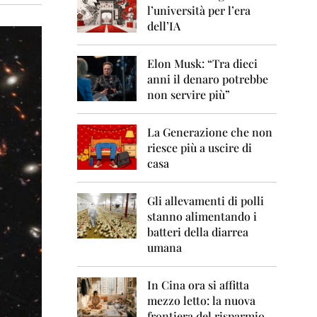
0
l’università per l’era
6
dell’IA
2
0
Elon Musk: “Tra dieci
0
anni il denaro potrebbe
7
non servire più”
2
0
La Generazione che non
0
8
riesce più a uscire di
casa
2
0
0
Gli allevamenti di polli
9
stanno alimentando i
batteri della diarrea
2
umana
0
1
0
In Cina ora si affitta
mezzo letto: la nuova
2
frontiera del risparmio