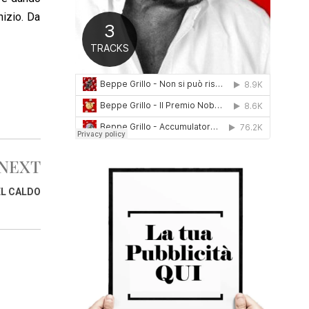
0
nizio. Da
1
6
NEXT
L CALDO