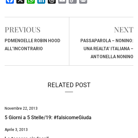
a
h
i
h
m
o
r
c
a
n
r
a
p
i
e
t
k
e
i
y
n
PREVIOUS
NEXT
b
s
e
a
l
L
t
o
A
d
d
i
PDMENOELLE ROBIN HOOD
PASSAPAROLA – NONINO:
o
p
I
s
n
ALL’INCONTRARIO
UNA REALTA’ ITALIANA –
k
p
n
k
ANTONELLA NONINO
RELATED POST
Novembre 22, 2013
5 Giorni a 5 Stelle/19: #falsicomeGiuda
Aprile 3, 2013