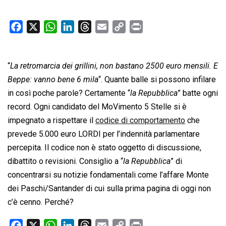
F
X
W
L
T
E
C
P
a
h
i
h
m
o
r
c
a
n
r
a
p
i
“
La retromarcia dei grillini, non bastano 2500 euro mensili. E
e
t
k
e
i
y
n
b
s
e
a
l
L
t
Beppe: vanno bene 6 mila
“. Quante balle si possono infilare
o
A
d
d
i
in così poche parole? Certamente “
la Repubblica
” batte ogni
o
p
I
s
n
record. Ogni candidato del MoVimento 5 Stelle si è
k
p
n
k
impegnato a rispettare il
codice di comportamento
che
prevede 5.000 euro LORDI per l’indennità parlamentare
percepita. Il codice non è stato oggetto di discussione,
dibattito o revisioni. Consiglio a “
la Repubblica
” di
concentrarsi su notizie fondamentali come l’affare Monte
dei Paschi/Santander di cui sulla prima pagina di oggi non
c’è cenno. Perché?
F
X
W
L
T
E
C
P